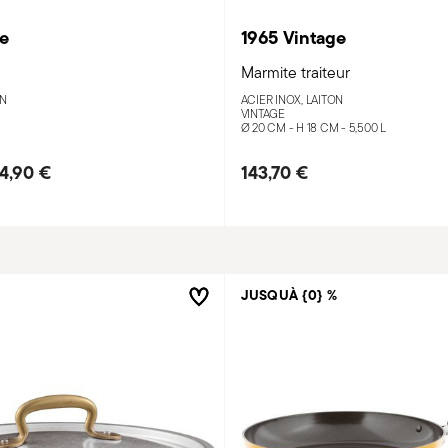
ge
1965 Vintage
Marmite traiteur
ON
ACIER INOX, LAITON
VINTAGE
Ø 20 CM - H 18 CM - 5,500 L
4,90 €
143,70 €
JUSQUÀ {0} %