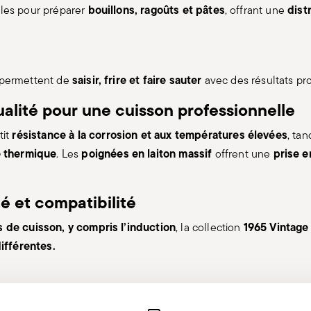
bouillons, ragoûts et pâtes
dist
les pour préparer
, offrant une
saisir, frire et faire sauter
permettent de
avec des résultats pro
alité pour une cuisson professionnelle
résistance à la corrosion et aux températures élevées
tit
, ta
é thermique
poignées en laiton massif
prise e
. Les
offrent une
té et compatibilité
s de cuisson, y compris l’induction
1965 Vintage
, la collection
différentes.