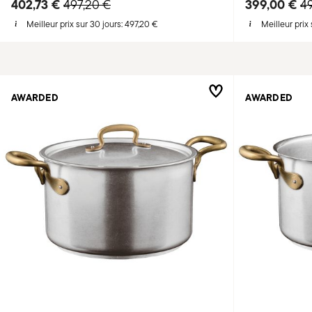
402,73 €
Price reduced from
to
399,00 €
Pr
497,20 €
49
Meilleur prix sur 30 jours:
497,20 €
Meilleur prix 
AWARDED
AWARDED