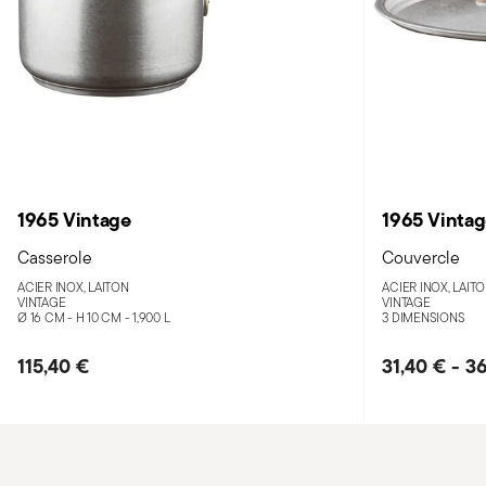
1965 Vintage
1965 Vinta
Casserole
Couvercle
ACIER INOX, LAITON
ACIER INOX, LAIT
VINTAGE
VINTAGE
Ø 16 CM - H 10 CM - 1,900 L
3 DIMENSIONS
115,40 €
31,40 €
-
36