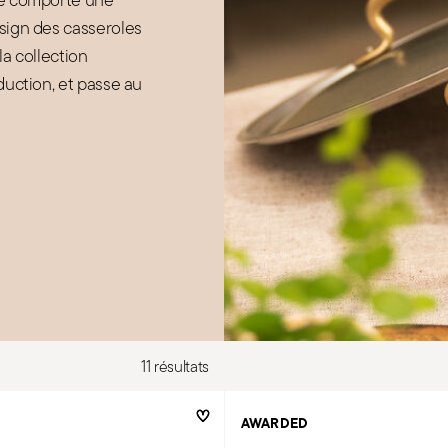
esign des casseroles
la collection
nduction, et passe au
11 résultats
AWARDED