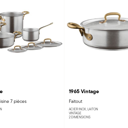
ge
1965 Vintage
isine 7 pièces
Faitout
ON
ACIER INOX, LAITON
VINTAGE
2 DIMENSIONS