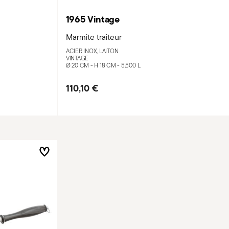
1965 Vintage
Marmite traiteur
ACIER INOX, LAITON
VINTAGE
Ø 20 CM - H 18 CM - 5,500 L
110,10 €