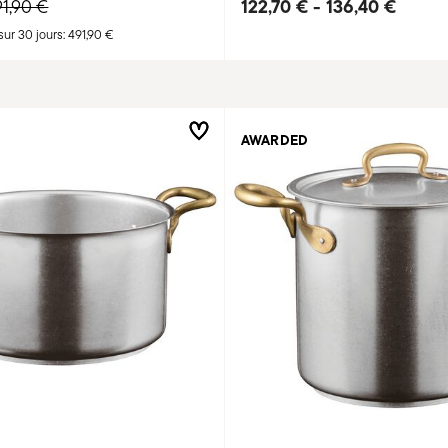
ice reduced from
to
122,70 €
-
136,40 €
1,90 €
sur 30 jours:
491,90 €
AWARDED