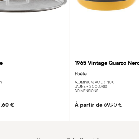
ge
1965 Vintage Quarzo Ner
Poêle
ON
ALUMINIUM, ACIER INOX
JAUNE +
2 COLORIS
3 DIMENSIONS
,60 €
À partir de
69,90 €