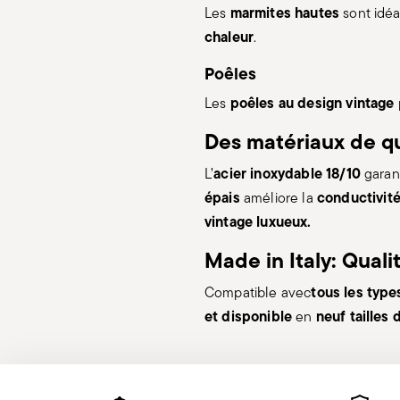
marmites hautes
Les
sont idéa
chaleur
.
Poêles
poêles au design vintage
Les
Des matériaux de qu
acier inoxydable 18/10
L’
garan
épais
conductivit
améliore la
vintage luxueux.
Made in Italy: Quali
tous les type
Compatible avec
et disponible
neuf tailles 
en
Services
Footer