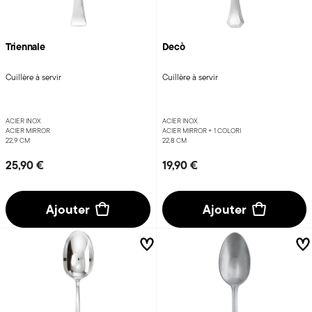
Triennale
Decò
Cuillère à servir
Cuillère à servir
ACIER INOX
ACIER INOX
ACIER MIRROR
ACIER MIRROR +
1 COLORI
22,9 CM
22,8 CM
25,90 €
19,90 €
Ajouter
Ajouter