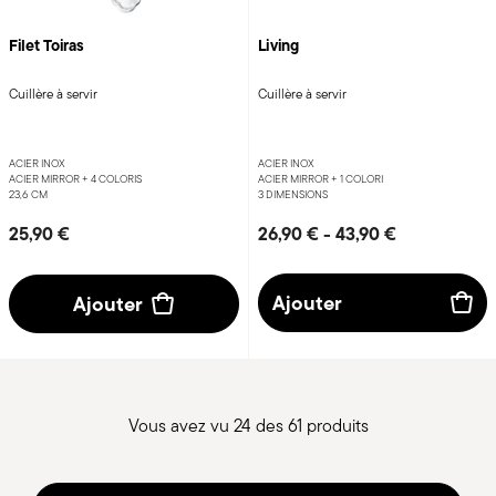
Filet Toiras
Living
Cuillère à servir
Cuillère à servir
ACIER INOX
ACIER INOX
ACIER MIRROR +
4 COLORIS
ACIER MIRROR +
1 COLORI
23,6 CM
3 DIMENSIONS
25,90 €
26,90 €
-
43,90 €
Ajouter
Ajouter
Vous avez vu 24 des 61 produits