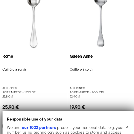
Rome
Queen Anne
Cuillère à servir
Cuillère à servir
ACIER INOX
ACIER INOX
ACIER MIRROR +
1 COLORI
ACIER MIRROR +
1 COLORI
23,8 CM
22,4 CM
25,90 €
19,90 €
Responsible use of your data
Ajouter
Ajouter
our 1022 partners
We and
process your personal data, e.g. your IP-
number, using technology such as cookies to store and access