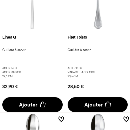
Linea Q
Filet Toiras
Cuillère à servir
Cuillère à servir
ACIER INOX
ACIER INOX
ACIER MIRROR
VINTAGE +
4 COLORIS
22,6 CM
23,6 CM
32,90 €
28,50 €
Ajouter
Ajouter