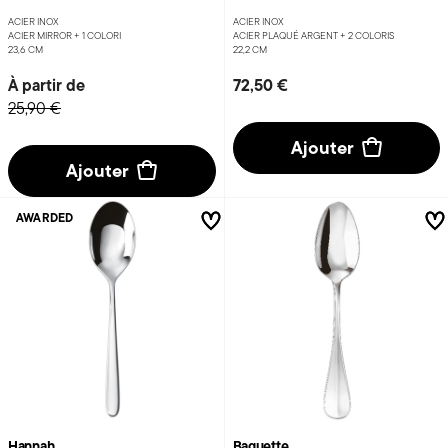
ACIER INOX
ACIER INOX
ACIER MIRROR +
1 COLORI
ACIER PLAQUÉ ARGENT +
2 COLORIS
23,6 CM
22,2 CM
À partir de
72,50 €
25,90 €
Ajouter
Ajouter
AWARDED
Hannah
Baguette