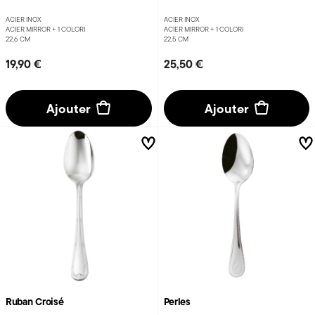
ACIER INOX
ACIER INOX
ACIER MIRROR +
1 COLORI
ACIER MIRROR +
1 COLORI
22,6 CM
22,5 CM
19,90 €
25,50 €
Ajouter
Ajouter
Ruban Croisé
Perles