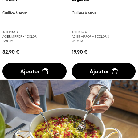
Cuillère à servir
Cuillère à servir
ACIER INOX
ACIER INOX
ACIER MIRROR +
1 COLORI
ACIER MIRROR +
2 COLORIS
22,8 CM
25,0 CM
32,90 €
19,90 €
Ajouter
Ajouter