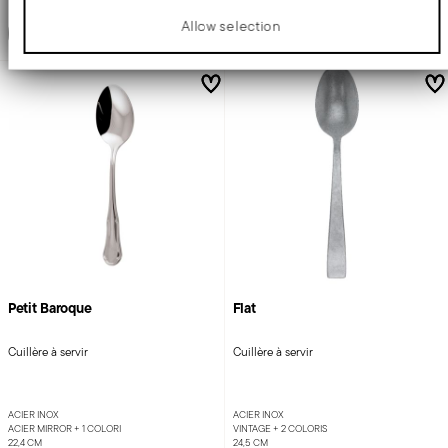
Allow selection
Ajouter
Ajouter
Petit Baroque
Flat
Cuillère à servir
Cuillère à servir
ACIER INOX
ACIER INOX
ACIER MIRROR +
1 COLORI
VINTAGE +
2 COLORIS
22,4 CM
24,5 CM