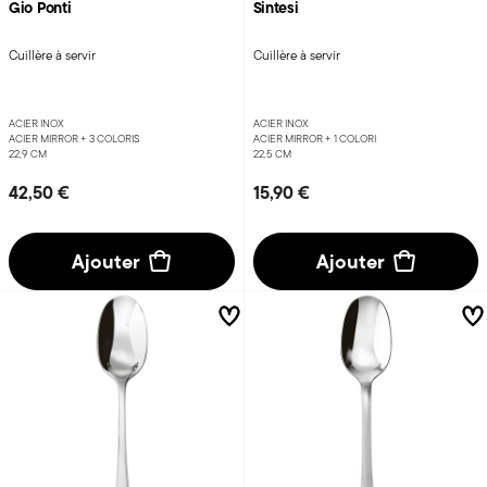
Gio Ponti
Sintesi
Cuillère à servir
Cuillère à servir
ACIER INOX
ACIER INOX
ACIER MIRROR +
3 COLORIS
ACIER MIRROR +
1 COLORI
22,9 CM
22,5 CM
42,50 €
15,90 €
Ajouter
Ajouter