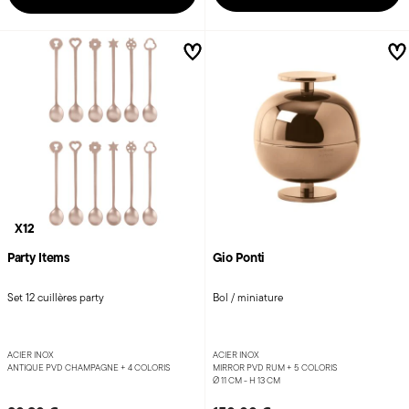
X12
Party Items
Gio Ponti
Set 12 cuillères party
Bol / miniature
ACIER INOX
ACIER INOX
ANTIQUE PVD CHAMPAGNE +
4 COLORIS
MIRROR PVD RUM +
5 COLORIS
Ø 11 CM - H 13 CM