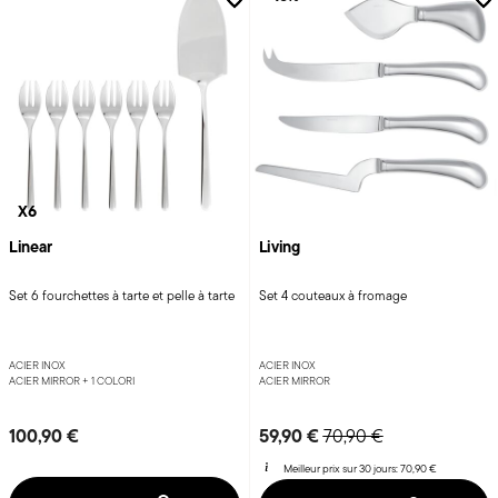
X6
Linear
Living
Set 6 fourchettes à tarte et pelle à tarte
Set 4 couteaux à fromage
ACIER INOX
ACIER INOX
ACIER MIRROR +
1 COLORI
ACIER MIRROR
Price reduced from
to
100,90 €
59,90 €
70,90 €
Meilleur prix sur 30 jours:
70,90 €