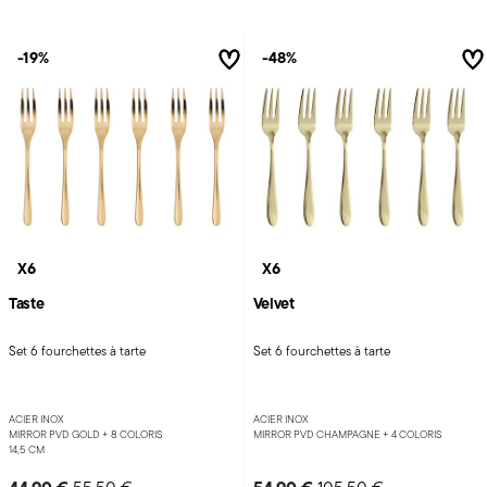
-19%
-48%
X6
X6
Taste
Velvet
Set 6 fourchettes à tarte
Set 6 fourchettes à tarte
ACIER INOX
ACIER INOX
MIRROR PVD GOLD +
8 COLORIS
MIRROR PVD CHAMPAGNE +
4 COLORIS
14,5 CM
Price reduced from
to
Price reduced from
to