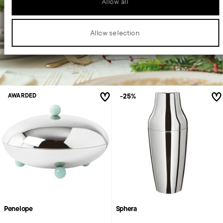
Allow all
Allow selection
-25%
AWARDED
Penelope
Sphera