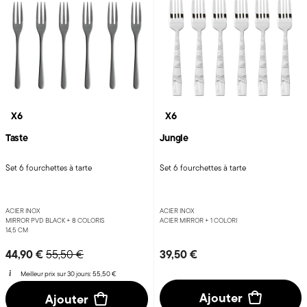
X6
X6
Taste
Jungle
Set 6 fourchettes à tarte
Set 6 fourchettes à tarte
ACIER INOX
ACIER INOX
MIRROR PVD BLACK +
8 COLORIS
ACIER MIRROR +
1 COLORI
14,5 CM
Price reduced from
to
44,90 €
39,50 €
55,50 €
Meilleur prix sur 30 jours:
55,50 €
Ajouter
Ajouter