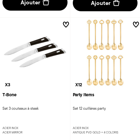
Ajouter
Ajouter
X3
X12
T-Bone
Party Items
Set 3 couteaux à steak
Set 12 cuillères party
ACIER INOX
ACIER INOX
ACIER MIRROR
ANTIQUE PVD GOLD +
4 COLORIS