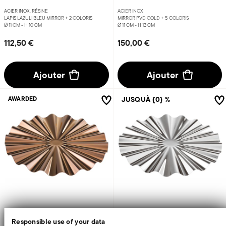
ACIER INOX, RÉSINE
ACIER INOX
LAPIS LAZULI BLEU MIRROR +
2 COLORIS
MIRROR PVD GOLD +
5 COLORIS
Ø 11 CM - H 10 CM
Ø 11 CM - H 13 CM
112,50 €
150,00 €
Ajouter
Ajouter
JUSQUÀ {0} %
AWARDED
Kyma
Kyma
Responsible use of your data