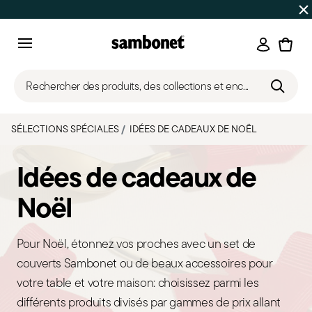
SOLDES D'ÉTÉ
Jusqu'à -50% | Commandes du 7 au 16 août 
Connexi
Menu
Rechercher des produits, des collections et enc...
SÉLECTIONS SPÉCIALES
IDÉES DE CADEAUX DE NOËL
Idées de cadeaux de
Noël
Pour Noël, étonnez vos proches avec un set de
couverts Sambonet ou de beaux accessoires pour
votre table et votre maison: choisissez parmi les
différents produits divisés par gammes de prix allant