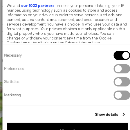
our 1022 partners
We and
process your personal data, e.g. your IP-
Assiette de présentation
Assiette de présentation
number, using technology such as cookies to store and access
information on your device in order to serve personalized ads and
content, ad and content measurement, audience research and
services development. You have a choice in who uses your data and
ACIER INOX
ACIER INOX
for what purposes. Your privacy choices are only applicable on this
MIRROR PVD RUM +
3 COLORIS
ACIER MIRROR +
3 COLORIS
2 DIMENSIONS
2 DIMENSIONS
digital property where you have made your choices. You can
change or withdraw your consent any time from the Cookie
153,50 €
À partir de
Declaration or by clicking on the Privacy trigger icon.
78,50 €
Consent
If you allow, we would also like to:
Necessary
Selection
Collect information about your geographical location which
Ajouter
can be accurate to within several meters
Ajouter
Identify your device by actively scanning it for specific
Preferences
characteristics (fingerprinting)
Find out more about how your personal data is processed and set
Statistics
details section
your preferences in the
.
We use cookies to personalise content and ads, to provide social
Marketing
media features and to analyse our traffic. We also share information
about your use of our site with our social media, advertising and
analytics partners who may combine it with other information that
you’ve provided to them or that they’ve collected from your use of
Show details
their services.