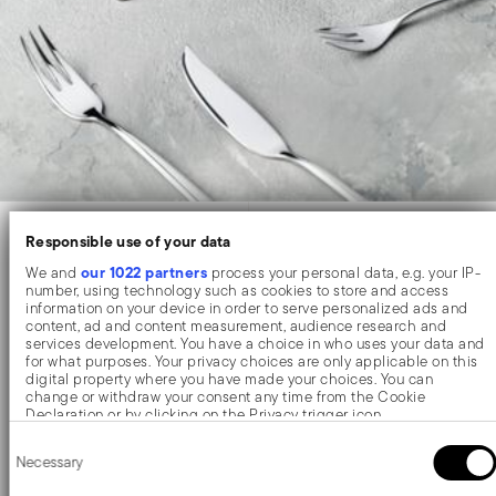
-30%
-30%
Responsible use of your data
our 1022 partners
We and
process your personal data, e.g. your IP-
number, using technology such as cookies to store and access
information on your device in order to serve personalized ads and
content, ad and content measurement, audience research and
services development. You have a choice in who uses your data and
for what purposes. Your privacy choices are only applicable on this
digital property where you have made your choices. You can
change or withdraw your consent any time from the Cookie
Declaration or by clicking on the Privacy trigger icon.
Consent
If you allow, we would also like to:
Necessary
Selection
Collect information about your geographical location which
Linear
Linear
can be accurate to within several meters