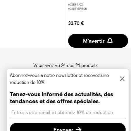
ACIER INOX
ACIER MIRROR
32,70 €
M'avertir
Vous avez vu 24 des 24 produits
Abonnez-vous à notre newsletter et recevez une
réduction de 10%!
Tenez-vous informé des actualités, des
La réduction de 30% est valable sur tous les
tendances et des offres spéciales.
couverts en vrac et les sets 3 pièces en acier
inoxydable de la collection Linear.
Insert your email to register for the newsletters
Set de 60
UN CADEAU POUR VOUS: achetez le
couverts
Envoyer
et recevez immédiatement en cadeau le