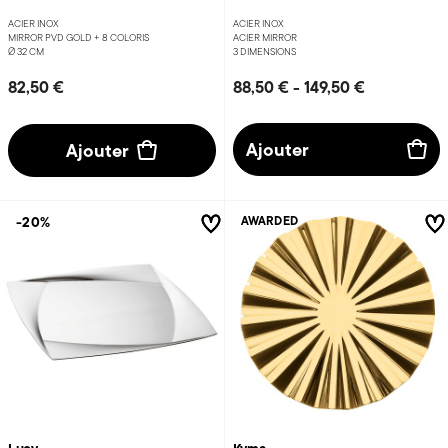
ACIER INOX
ACIER INOX
MIRROR PVD GOLD +
8 COLORIS
ACIER MIRROR
Ø 32 CM
3 DIMENSIONS
82,50 €
88,50 €
-
149,50 €
Ajouter
Ajouter
-20%
AWARDED