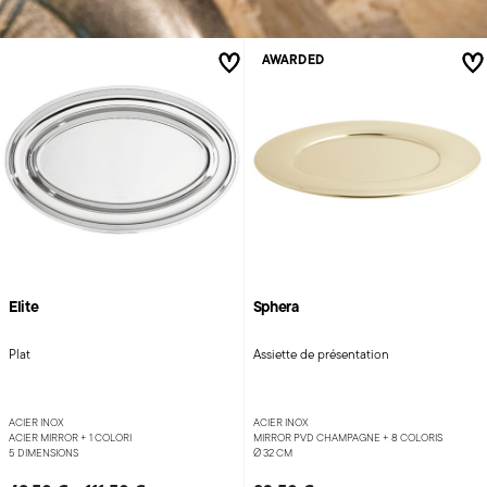
AWARDED
Elite
Sphera
Plat
Assiette de présentation
ACIER INOX
ACIER INOX
ACIER MIRROR +
1 COLORI
MIRROR PVD CHAMPAGNE +
8 COLORIS
5 DIMENSIONS
Ø 32 CM