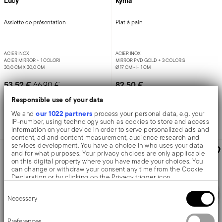
Lucy
Kyma
Assiette de présentation
Plat à pain
ACIER INOX
ACIER INOX
ACIER MIRROR +
1 COLORI
MIRROR PVD GOLD +
3 COLORIS
30,0 CM X 30,0 CM
Ø 17 CM - H 1 CM
Price reduced from
to
53,52 €
82,50 €
66,90 €
Responsible use of your data
Meilleur prix sur 30 jours:
66,90 €
our 1022 partners
We and
process your personal data, e.g. your
Ajouter
Ajouter
IP-number, using technology such as cookies to store and access
information on your device in order to serve personalized ads and
content, ad and content measurement, audience research and
services development. You have a choice in who uses your data
-25%
and for what purposes. Your privacy choices are only applicable
on this digital property where you have made your choices. You
can change or withdraw your consent any time from the Cookie
Declaration or by clicking on the Privacy trigger icon.
Consent
If you allow, we would also like to:
Necessary
Selection
Collect information about your geographical location
which can be accurate to within several meters
Identify your device by actively scanning it for specific
Preferences