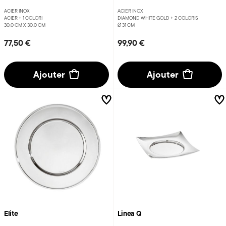
ACIER INOX
ACIER INOX
ACIER +
1 COLORI
DIAMOND WHITE GOLD +
2 COLORIS
30,0 CM X 30,0 CM
Ø 31 CM
77,50 €
99,90 €
Ajouter
Ajouter
Elite
Linea Q