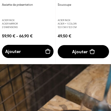
Assiette de présentation
Soucoupe
ACIER INOX
ACIER INOX
ACIER MIRROR
ACIER +
1 COLORI
2 DIMENSIONS
12,0 CM X 12,0 CM
59,90 €
-
66,90 €
49,50 €
Ajouter
Ajouter