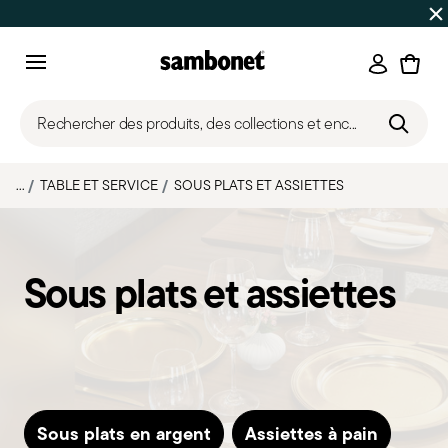
SOLDES D'ÉTÉ
Jusqu'à -50% | Commandes du 7 au 16 août 
Connexi
Menu
Rechercher des produits, des collections et enc...
...
TABLE ET SERVICE
SOUS PLATS ET ASSIETTES
Sous plats et assiettes
Sous plats en argent
Assiettes à pain