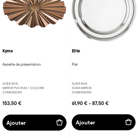
Kyma
Elite
Assiette de présentation
Plat
ACIER INOX
ACIER INOX
MIRROR PVD RUM +
3 COLORIS
ACIER MIRROR
2 DIMENSIONS
3 DIMENSIONS
153,50 €
61,90 €
-
87,50 €
Ajouter
Ajouter