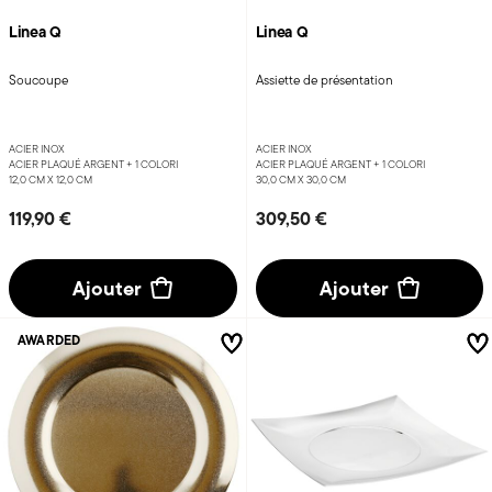
Linea Q
Linea Q
Soucoupe
Assiette de présentation
ACIER INOX
ACIER INOX
ACIER PLAQUÉ ARGENT +
1 COLORI
ACIER PLAQUÉ ARGENT +
1 COLORI
12,0 CM X 12,0 CM
30,0 CM X 30,0 CM
119,90 €
309,50 €
Ajouter
Ajouter
AWARDED