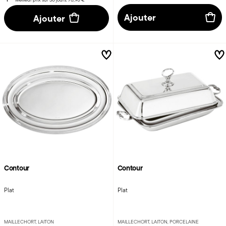
Ajouter
Ajouter
Contour
Contour
Plat
Plat
MAILLECHORT, LAITON
MAILLECHORT, LAITON, PORCELAINE