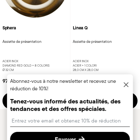
Sphera
Linea Q
Assiette de présentation
Assiette de présentation
ACIER INOX
ACIER INOX
DIAMOND RED GOLD +
8 COLORIS
ACIER +
1 COLORI
Ø 32 CM
28,0 CM X 28,0 CM
97,90 €
77,50 €
Abonnez-vous à notre newsletter et recevez une
réduction de 10%!
Tenez-vous informé des actualités, des
Ajouter
Ajouter
tendances et des offres spéciales.
Insert your email to register for the newsletters
Vous avez vu 24 des 45 produits
Envoyer