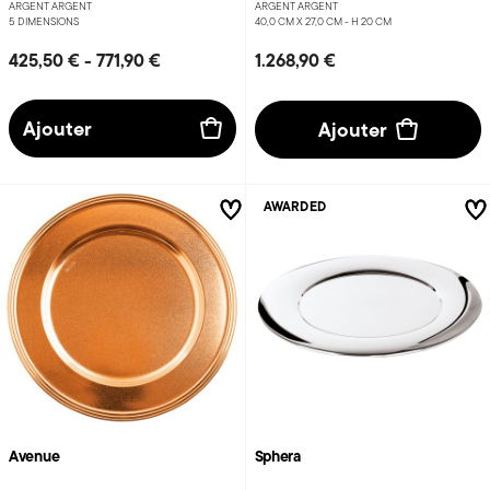
ARGENT ARGENT
ARGENT ARGENT
5 DIMENSIONS
40,0 CM X 27,0 CM - H 20 CM
425,50 €
-
771,90 €
1.268,90 €
Ajouter
Ajouter
AWARDED
Avenue
Sphera