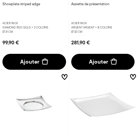
Showplate striped edge
Assiette de présentation
ACIER INOX
ACIER INOX
DIAMOND RED GOLD +
2 COLORIS
ARGENT ARGENT +
8 COLORIS
Ø 31 CM
Ø 32 CM
99,90 €
281,90 €
Ajouter
Ajouter