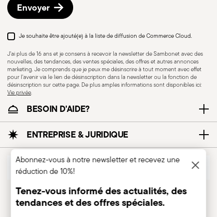
Envoyer
Je souhaite être ajouté(e) à la liste de diffusion de Commerce Cloud.
J'ai plus de 16 ans et je consens à recevoir la newsletter de Sambonet avec des
nouvelles, des tendances, des ventes spéciales, des offres et autres annonces
marketing. Je comprends que je peux me désinscrire à tout moment avec effet
pour l'avenir via le lien de désinscription dans la newsletter ou la fonction de
désinscription sur cette page. De plus amples informations sont disponibles ici:
Vie privée
.
BESOIN D'AIDE?
ENTREPRISE & JURIDIQUE
Abonnez-vous à notre newsletter et recevez une
RÉVOQUER LE CONTRAT
réduction de 10%!
Tenez-vous informé des actualités, des
Suivez-nous sur
tendances et des offres spéciales.
Insert your email to register for the newsletters