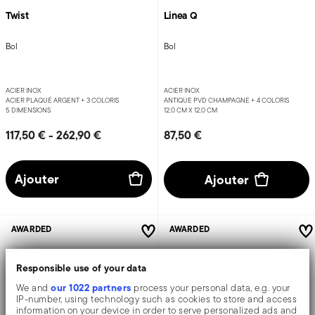
Twist
Linea Q
Bol
Bol
ACIER INOX
ACIER INOX
ACIER PLAQUÉ ARGENT +
3 COLORIS
ANTIQUE PVD CHAMPAGNE +
4 COLORIS
5 DIMENSIONS
12,0 CM X 12,0 CM
117,50 €
-
262,90 €
87,50 €
Ajouter
Ajouter
AWARDED
AWARDED
Responsible use of your data
our 1022 partners
We and
process your personal data, e.g. your
IP-number, using technology such as cookies to store and access
information on your device in order to serve personalized ads and