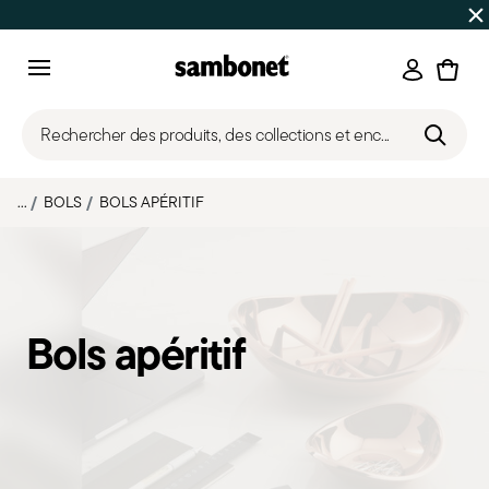
SOLDES D'ÉTÉ
Jusqu'à -50% | Commandes du 7 au 16 août 
Connexi
Menu
Rechercher des produits, des collections et enc...
...
BOLS
BOLS APÉRITIF
Bols apéritif