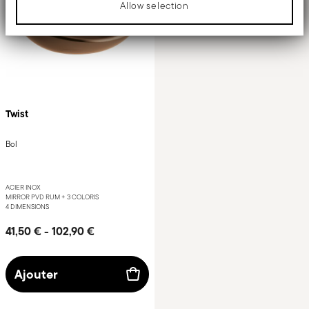
Allow selection
Twist
Bol
ACIER INOX
MIRROR PVD RUM +
3 COLORIS
4 DIMENSIONS
41,50 €
-
102,90 €
Ajouter