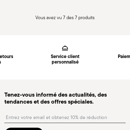
Vous avez vu 7 des 7 produits
Services
Footer
retours
Service client
Paiem
s
personnalisé
Tenez-vous informé des actualités, des
tendances et des offres spéciales.
Insert your email to register for the newsletters