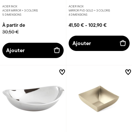
ACIER INOX
ACIER INOX
ACIER MIRROR +
3 COLORIS
MIRROR PVD GOLD +
3 COLORIS
5 DIMENSIONS
4 DIMENSIONS
À partir de
41,50 €
-
102,90 €
30,50 €
Ajouter
Ajouter