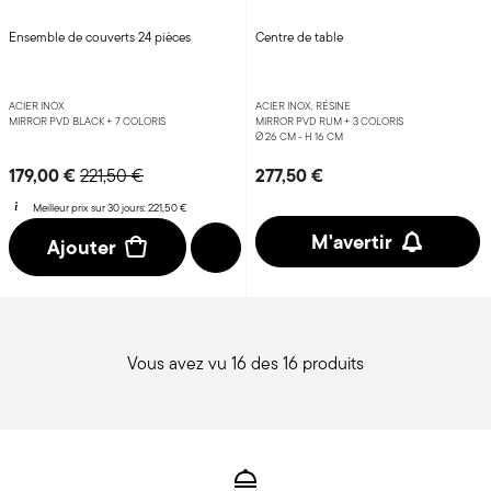
Ensemble de couverts 24 pièces
Centre de table
ACIER INOX
ACIER INOX, RÉSINE
MIRROR PVD BLACK +
7 COLORIS
MIRROR PVD RUM +
3 COLORIS
Ø 26 CM - H 16 CM
Price reduced from
to
179,00 €
277,50 €
221,50 €
Meilleur prix sur 30 jours:
221,50 €
M'avertir
Ajouter
Vous avez vu 16 des 16 produits
Services
Footer