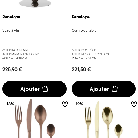
Penelope
Penelope
Seau à vin
Centre de table
ACIER INOX, RÉSINE
ACIER INOX, RÉSINE
ACIER MIRROR +
3 COLORIS
ACIER MIRROR +
3 COLORIS
Ø 18 CM - H 28 CM
Ø 26 CM - H 16 CM
225,90 €
221,50 €
Ajouter
Ajouter
-18%
-19%