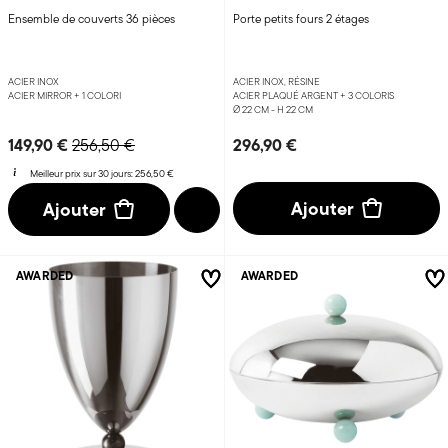
Ensemble de couverts 36 pièces
Porte petits fours 2 étages
ACIER INOX
ACIER INOX, RÉSINE
ACIER MIRROR +
1 COLORI
ACIER PLAQUÉ ARGENT +
3 COLORIS
Ø 22 CM - H 22 CM
Price reduced from
to
149,90 €
296,90 €
256,50 €
Meilleur prix sur 30 jours:
256,50 €
Ajouter
Ajouter
AWARDED
AWARDED