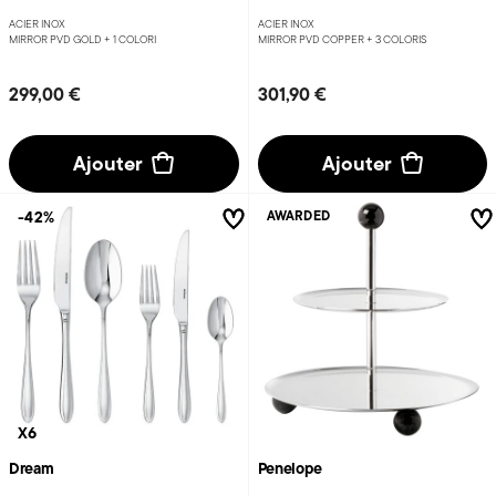
ACIER INOX
ACIER INOX
MIRROR PVD GOLD +
1 COLORI
MIRROR PVD COPPER +
3 COLORIS
299,00 €
301,90 €
Ajouter
Ajouter
-42%
AWARDED
X6
Dream
Penelope