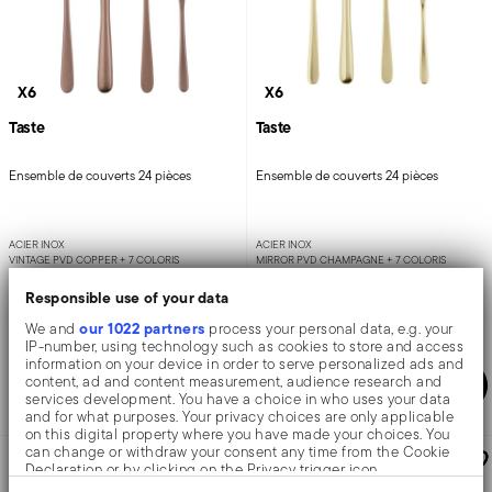
X6
X6
Taste
Taste
Ensemble de couverts 24 pièces
Ensemble de couverts 24 pièces
ACIER INOX
ACIER INOX
VINTAGE PVD COPPER +
7 COLORIS
MIRROR PVD CHAMPAGNE +
7 COLORIS
Responsible use of your data
Price reduced from
to
Price reduced from
to
199,00 €
179,00 €
241,50 €
221,50 €
our 1022 partners
We and
process your personal data, e.g. your
IP-number, using technology such as cookies to store and access
Meilleur prix sur 30 jours:
241,50 €
Meilleur prix sur 30 jours:
221,50 €
information on your device in order to serve personalized ads and
Ajouter
Ajouter
content, ad and content measurement, audience research and
services development. You have a choice in who uses your data
and for what purposes. Your privacy choices are only applicable
on this digital property where you have made your choices. You
can change or withdraw your consent any time from the Cookie
-36%
Declaration or by clicking on the Privacy trigger icon.