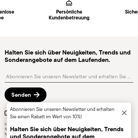
enlose
Persönliche
Siche
be
Kundenbetreuung
Halten Sie sich über Neuigkeiten, Trends und
Sonderangebote auf dem Laufenden.
Insert your email to register for the newsletters
Senden
Abonnieren Sie unseren Newsletter und erhalten
Ja, bitte fügen Sie mich zu Ihrer Newsletter-Liste hinzu.
Sie einen Rabatt im Wert von 10%!
Ich bin über 16 Jahre alt und willige ein, den Sambonet Newsletter mit
Halten Sie sich über Neuigkeiten, Trends
Neuigkeiten, Trends, Sonderverkäufen, Deals und anderen
Marketingankündigungen zu erhalten. Mir ist bekannt, dass ich den Newsletter
und Sonderangebote auf dem