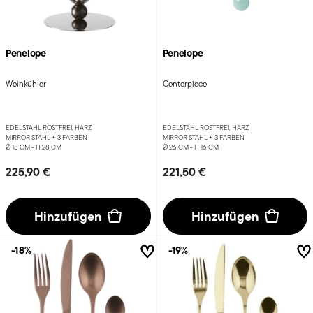
Penelope
Penelope
Weinkühler
Centerpiece
EDELSTAHL ROSTFREI, HARZ
EDELSTAHL ROSTFREI, HARZ
MIRROR STAHL +
3 FARBEN
MIRROR STAHL +
3 FARBEN
Ø 18 CM - H 28 CM
Ø 26 CM - H 16 CM
225,90 €
221,50 €
Hinzufügen
Hinzufügen
-18%
-19%