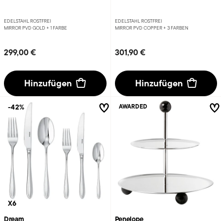
EDELSTAHL ROSTFREI
EDELSTAHL ROSTFREI
MIRROR PVD GOLD +
1 FARBE
MIRROR PVD COPPER +
3 FARBEN
299,00 €
301,90 €
Hinzufügen
Hinzufügen
-42%
AWARDED
X6
Dream
Penelope