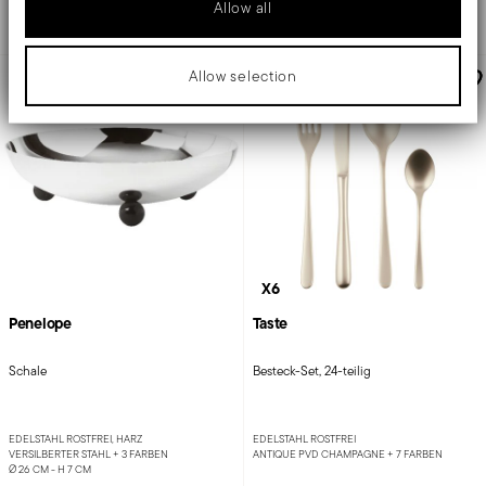
Hinzufügen
Hinzufügen
Allow all
Allow selection
-18%
AWARDED
X6
Penelope
Taste
Schale
Besteck-Set, 24-teilig
EDELSTAHL ROSTFREI, HARZ
EDELSTAHL ROSTFREI
VERSILBERTER STAHL +
3 FARBEN
ANTIQUE PVD CHAMPAGNE +
7 FARBEN
Ø 26 CM - H 7 CM