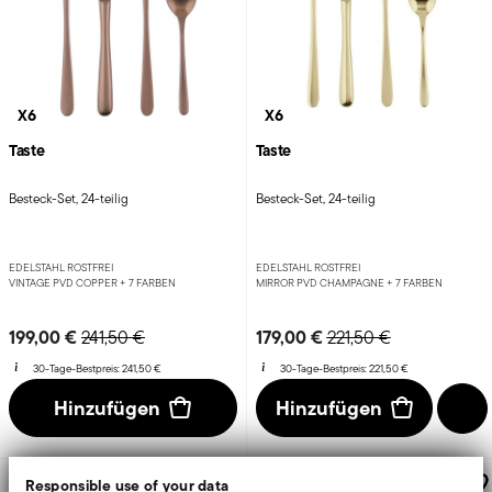
X6
X6
Taste
Taste
Besteck-Set, 24-teilig
Besteck-Set, 24-teilig
EDELSTAHL ROSTFREI
EDELSTAHL ROSTFREI
VINTAGE PVD COPPER +
7 FARBEN
MIRROR PVD CHAMPAGNE +
7 FARBEN
Price reduced from
to
Price reduced from
to
199,00 €
179,00 €
241,50 €
221,50 €
30-Tage-Bestpreis:
241,50 €
30-Tage-Bestpreis:
221,50 €
Hinzufügen
Hinzufügen
-36%
Responsible use of your data