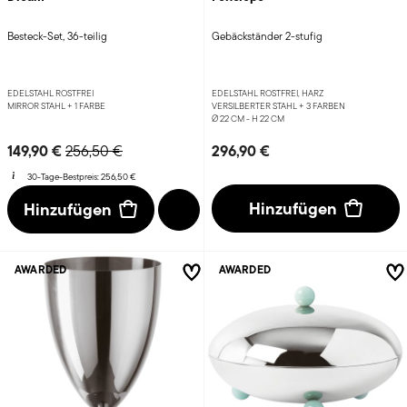
Besteck-Set, 36-teilig
Gebäckständer 2-stufig
EDELSTAHL ROSTFREI
EDELSTAHL ROSTFREI, HARZ
MIRROR STAHL +
1 FARBE
VERSILBERTER STAHL +
3 FARBEN
Ø 22 CM - H 22 CM
Price reduced from
to
149,90 €
296,90 €
256,50 €
30-Tage-Bestpreis:
256,50 €
Hinzufügen
Hinzufügen
AWARDED
AWARDED