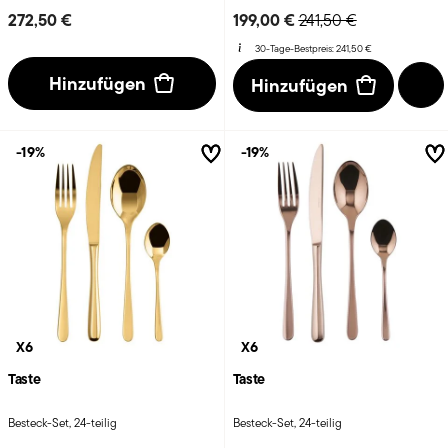
Price reduced from
to
272,50 €
199,00 €
241,50 €
30-Tage-Bestpreis:
241,50 €
Hinzufügen
Hinzufügen
-19%
-19%
X6
X6
Taste
Taste
Besteck-Set, 24-teilig
Besteck-Set, 24-teilig