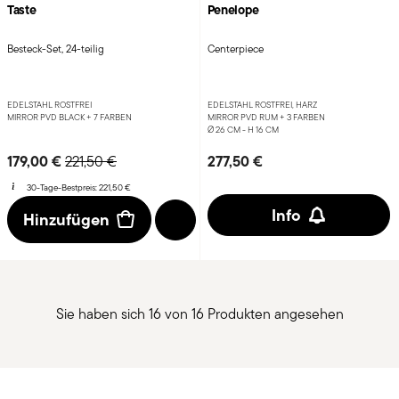
Taste
Penelope
Besteck-Set, 24-teilig
Centerpiece
EDELSTAHL ROSTFREI
EDELSTAHL ROSTFREI, HARZ
MIRROR PVD BLACK +
7 FARBEN
MIRROR PVD RUM +
3 FARBEN
Ø 26 CM - H 16 CM
Price reduced from
to
179,00 €
277,50 €
221,50 €
30-Tage-Bestpreis:
221,50 €
Info
Hinzufügen
Sie haben sich 16 von 16 Produkten angesehen
Services
Footer