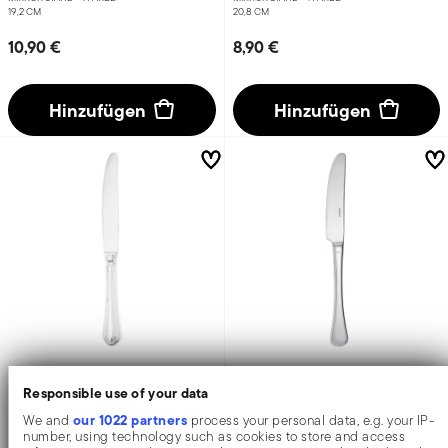
19,2 CM
20,8 CM
10,90 €
8,90 €
Hinzufügen
Hinzufügen
Filet Toiras
Queen Anne
Responsible use of your data
our 1022 partners
We and
process your personal data, e.g. your IP-
Dessertmesser
Dessertmesser
number, using technology such as cookies to store and access