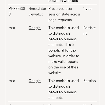
between websites.
PHPSESSI
zinrec.inter
Preserves user
1 year
D
vieweb.it
session state across
page requests.
rc::a
Google
This cookie is used
Persiste
to distinguish
nt
between humans
and bots. This is
beneficial for the
website, in order to
make valid reports
on the use of their
website.
rc::c
Google
This cookie is used
Session
to distinguish
between humans
and bots.