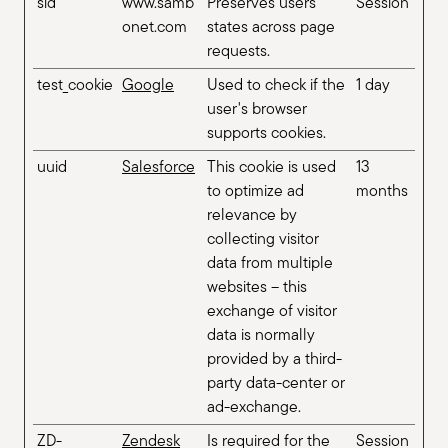
sid
www.samb
Preserves users
Session
onet.com
states across page
requests.
test_cookie
Google
Used to check if the
1 day
user's browser
supports cookies.
uuid
Salesforce
This cookie is used
13
to optimize ad
months
relevance by
collecting visitor
data from multiple
websites – this
exchange of visitor
data is normally
provided by a third-
party data-center or
ad-exchange.
ZD-
Zendesk
Is required for the
Session