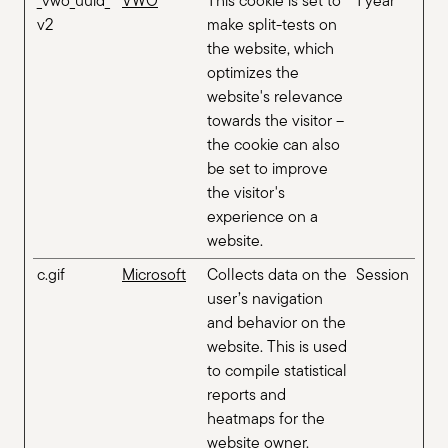
_vwo_uuid_
VWO
This cookie is set to
1 year
v2
make split-tests on
the website, which
optimizes the
website's relevance
towards the visitor –
the cookie can also
be set to improve
the visitor's
experience on a
website.
c.gif
Microsoft
Collects data on the
Session
user’s navigation
and behavior on the
website. This is used
to compile statistical
reports and
heatmaps for the
website owner.