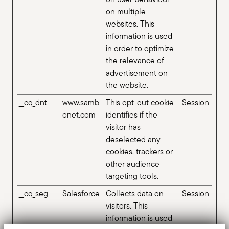
on multiple
websites. This
information is used
in order to optimize
the relevance of
advertisement on
the website.
__cq_dnt
www.samb
This opt-out cookie
Session
onet.com
identifies if the
visitor has
deselected any
cookies, trackers or
other audience
targeting tools.
__cq_seg
Salesforce
Collects data on
Session
visitors. This
information is used