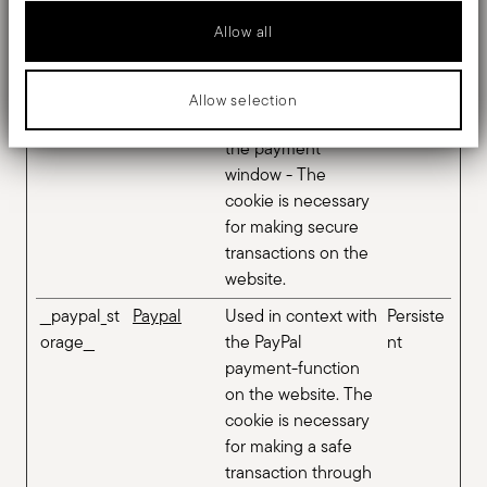
for making secure
Allow all
transactions on the
website.
__klarna_sd
Klarna
This cookie is used
Persiste
Allow selection
k_version
in conjunction with
nt
the payment
window - The
cookie is necessary
for making secure
transactions on the
website.
__paypal_st
Paypal
Used in context with
Persiste
orage__
the PayPal
nt
payment-function
on the website. The
cookie is necessary
for making a safe
transaction through