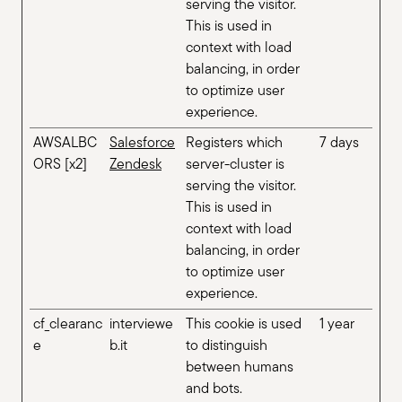
serving the visitor.
This is used in
context with load
balancing, in order
to optimize user
experience.
AWSALBC
Salesforce
Registers which
7 days
ORS [x2]
Zendesk
server-cluster is
serving the visitor.
This is used in
context with load
balancing, in order
to optimize user
experience.
cf_clearanc
interviewe
This cookie is used
1 year
e
b.it
to distinguish
between humans
and bots.