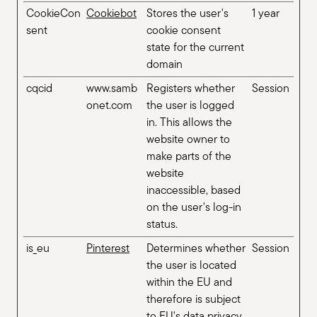
CookieCon
Cookiebot
Stores the user's
1 year
sent
cookie consent
state for the current
domain
cqcid
www.samb
Registers whether
Session
onet.com
the user is logged
in. This allows the
website owner to
make parts of the
website
inaccessible, based
on the user's log-in
status.
is_eu
Pinterest
Determines whether
Session
the user is located
within the EU and
therefore is subject
to EU's data privacy