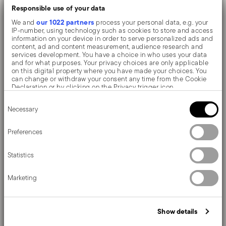
to assign visitors
Responsible use of your data
into segments,
our 1022 partners
We and
process your personal data, e.g. your
making website
IP-number, using technology such as cookies to store and access
advertisement more
information on your device in order to serve personalized ads and
content, ad and content measurement, audience research and
efficient.
services development. You have a choice in who uses your data
and for what purposes. Your privacy choices are only applicable
__klarna_sd
Klarna
This cookie is used
Session
on this digital property where you have made your choices. You
k_default-
in conjunction with
can change or withdraw your consent any time from the Cookie
Declaration or by clicking on the Privacy trigger icon.
config
the payment
Consent
window - The
If you allow, we would also like to:
Necessary
Selection
Collect information about your geographical location
cookie is necessary
which can be accurate to within several meters
for making secure
Identify your device by actively scanning it for specific
Preferences
characteristics (fingerprinting)
transactions on the
Find out more about how your personal data is processed and set
website.
Statistics
details section
your preferences in the
.
__klarna_sd
Klarna
This cookie is used
Session
We use cookies to personalise content and ads, to provide social
Marketing
media features and to analyse our traffic. We also share
k_identity-
in conjunction with
information about your use of our site with our social media,
api
the payment
advertising and analytics partners who may combine it with other
information that you’ve provided to them or that they’ve collected
window - The
Show details
from your use of their services.
cookie is necessary