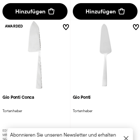
Hinzufügen
Hinzufügen
AWARDED
Gio Ponti Conca
Gio Ponti
Tortenheber
Tortenheber
EDELSTAHL ROSTFREI
EDELSTAHL ROSTFREI
Abonnieren Sie unseren Newsletter und erhalten
MIRROR STAHL +
1 FARBE
SATINIERTER STAHL +
2 FARBEN
24,4 CM
27,0 CM