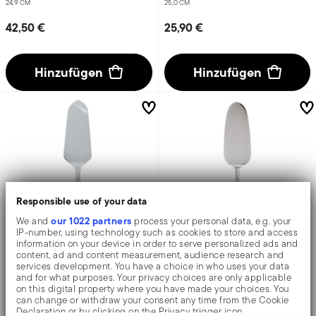
24,9 CM
25,0 CM
42,50 €
25,90 €
Hinzufügen
Hinzufügen
Responsible use of your data
our 1022 partners
We and
process your personal data, e.g. your
IP-number, using technology such as cookies to store and access
information on your device in order to serve personalized ads and
content, ad and content measurement, audience research and
Decò
Symbol
services development. You have a choice in who uses your data
and for what purposes. Your privacy choices are only applicable
on this digital property where you have made your choices. You
Tortenheber
Tortenheber
can change or withdraw your consent any time from the Cookie
Declaration or by clicking on the Privacy trigger icon.