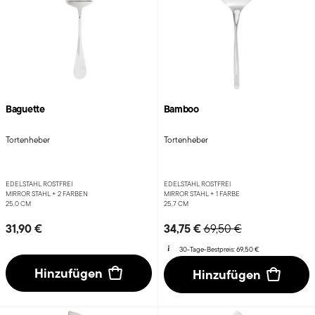
Baguette
Bamboo
Tortenheber
Tortenheber
EDELSTAHL ROSTFREI
EDELSTAHL ROSTFREI
MIRROR STAHL +
2 FARBEN
MIRROR STAHL +
1 FARBE
25,0 CM
25,7 CM
Price reduced from
to
31,90 €
34,75 €
69,50 €
30-Tage-Bestpreis:
69,50 €
Hinzufügen
Hinzufügen