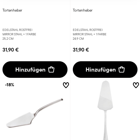
Tortenheber
Tortenheber
EDELSTAHL ROSTFREI
EDELSTAHL ROSTFREI
MIRROR STAHL +
1 FARBE
MIRROR STAHL +
1 FARBE
25,2 CM
24,9 CM
31,90 €
31,90 €
Hinzufügen
Hinzufügen
-18%