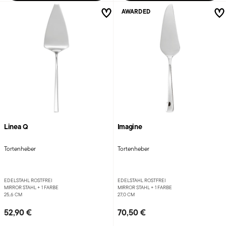
AWARDED
Linea Q
Imagine
Tortenheber
Tortenheber
EDELSTAHL ROSTFREI
EDELSTAHL ROSTFREI
MIRROR STAHL +
1 FARBE
MIRROR STAHL +
1 FARBE
25,6 CM
27,0 CM
52,90 €
70,50 €