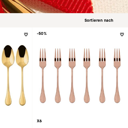
-50%
X6