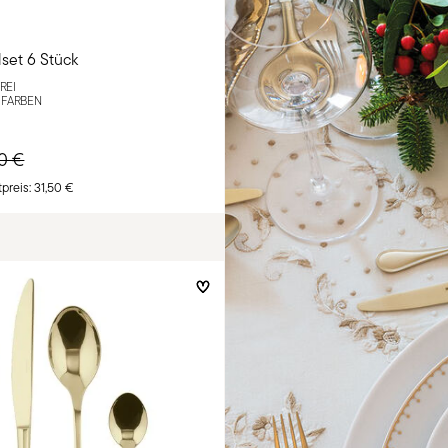
lset 6 Stück
REI
 FARBEN
e reduced from
to
50 €
preis:
31,50 €