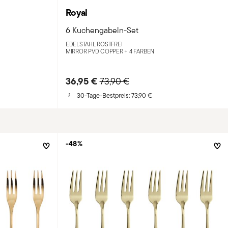
Royal
6 Kuchengabeln-Set
EDELSTAHL ROSTFREI
MIRROR PVD COPPER +
4 FARBEN
m
36,95 €
Price reduced from
to
73,90 €
30-Tage-Bestpreis:
73,90 €
-48%