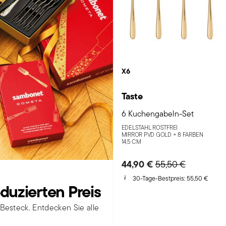
X6
Taste
6 Kuchengabeln-Set
EDELSTAHL ROSTFREI
MIRROR PVD GOLD +
8 FARBEN
14,5 CM
44,90 €
Price reduced fro
to
55,50 €
30-Tage-Bestpreis:
55,50 €
duzierten Preis
 Besteck. Entdecken Sie alle