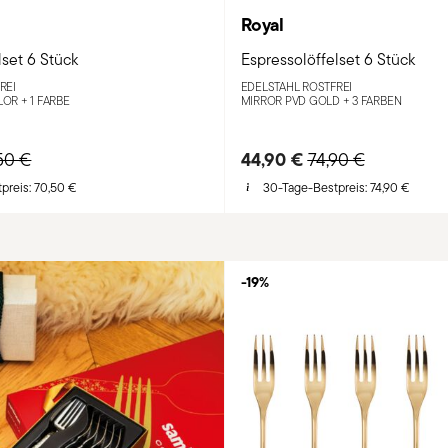
Royal
lset 6 Stück
Espressolöffelset 6 Stück
REI
EDELSTAHL ROSTFREI
LOR +
1 FARBE
MIRROR PVD GOLD +
3 FARBEN
ce reduced from
to
44,90 €
Price reduced fro
to
50 €
74,90 €
preis:
70,50 €
30-Tage-Bestpreis:
74,90 €
-19%