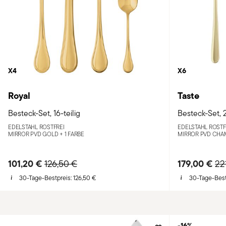
X4
X6
Royal
Taste
Besteck-Set, 16-teilig
Besteck-Set, 2
EDELSTAHL ROSTFREI
EDELSTAHL ROSTF
MIRROR PVD GOLD +
1 FARBE
MIRROR PVD CHA
101,20 €
Price reduced from
to
179,00 €
Pr
126,50 €
22
30-Tage-Bestpreis:
126,50 €
30-Tage-Best
-16%