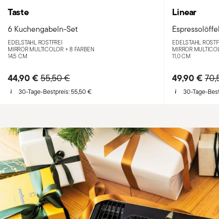
Taste
Linear
6 Kuchengabeln-Set
Espressolöffe
EDELSTAHL ROSTFREI
EDELSTAHL ROSTF
MIRROR MULTICOLOR +
8 FARBEN
MIRROR MULTICO
14,5 CM
11,0 CM
44,90 €
Price reduced from
to
49,90 €
Pri
55,50 €
70,
30-Tage-Bestpreis:
55,50 €
30-Tage-Best