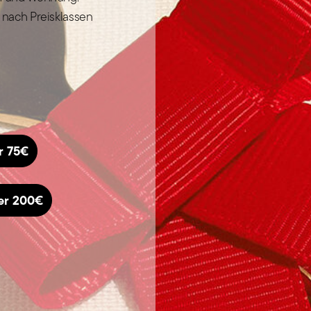
 nach Preisklassen
r 75€
er 200€