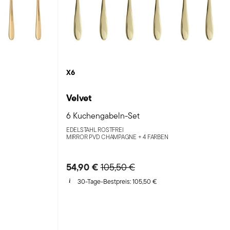
X6
Velvet
6 Kuchengabeln-Set
EDELSTAHL ROSTFREI
MIRROR PVD CHAMPAGNE +
4 FARBEN
m
54,90 €
Price reduced from
to
105,50 €
30-Tage-Bestpreis:
105,50 €