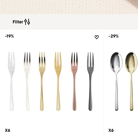
Filter
-19%
-29%
X6
X6