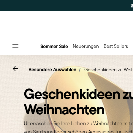
Sommer Sale
Neuerungen
Best Sellers
Menu
Go back
Besondere Auswahlen
Geschenkideen zu Wei
Geschenkideen z
Weihnachten
Überraschen Sie Ihre Lieben zu Weihnachten mit
von Sambonet oder schönen Accessoires für Tis