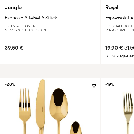
Jungle
Royal
Espressolöffelset 6 Stück
Espressolöffe
EDELSTAHL ROSTFREI
EDELSTAHL ROSTF
MIRROR STAHL +
3 FARBEN
MIRROR STAHL +
3
39,50 €
19,90 €
Pric
31,
30-Tage-Best
-20%
-19%