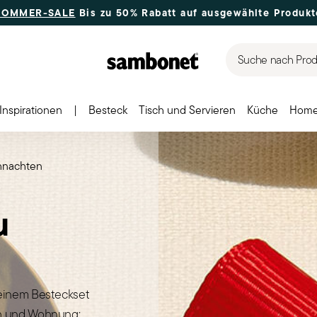
SOMMER-SALE
Bis zu 50% Rabatt auf ausgewählte Produkt
Suche nach Produ
Inspirationen
|
Besteck
Tisch und Servieren
Küche
Home
hnachten
u
 einem Besteckset
ch und Wohnung: