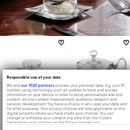
Responsible use of your data
our 1022 partners
We and
process your personal data, e.g. your IP-
number, using technology such as cookies to store and access
information on your device in order to serve personalized ads and
content, ad and content measurement, audience research and
services development. You have a choice in who uses your data and
Linea Q
Contour
for what purposes. Your privacy choices are only applicable on this
digital property where you have made your choices. You can
change or withdraw your consent any time from the Cookie
Käsedose
Käsedose mit Kristall
Declaration or by clicking on the Privacy trigger icon.