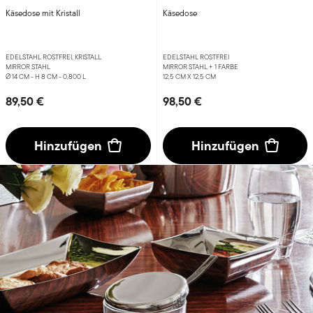
Käsedose mit Kristall
Käsedose
EDELSTAHL ROSTFREI, KRISTALL
EDELSTAHL ROSTFREI
MIRROR STAHL
MIRROR STAHL +
1 FARBE
Ø 14 CM - H 8 CM - 0,800 L
12,5 CM X 12,5 CM
89,50 €
98,50 €
Hinzufügen
Hinzufügen