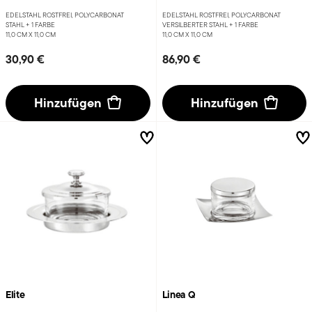
EDELSTAHL ROSTFREI, POLYCARBONAT
EDELSTAHL ROSTFREI, POLYCARBONAT
STAHL +
1 FARBE
VERSILBERTER STAHL +
1 FARBE
11,0 CM X 11,0 CM
11,0 CM X 11,0 CM
30,90 €
86,90 €
Hinzufügen
Hinzufügen
Elite
Linea Q