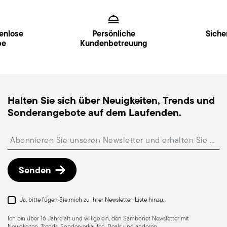
Services
Footer
enlose
Persönliche
Siche
be
Kundenbetreuung
Halten Sie sich über Neuigkeiten, Trends und
Sonderangebote auf dem Laufenden.
Insert your email to register for the newsletters
Senden
Ja, bitte fügen Sie mich zu Ihrer Newsletter-Liste hinzu.
Ich bin über 16 Jahre alt und willige ein, den Sambonet Newsletter mit
Neuigkeiten, Trends, Sonderverkäufen, Deals und anderen