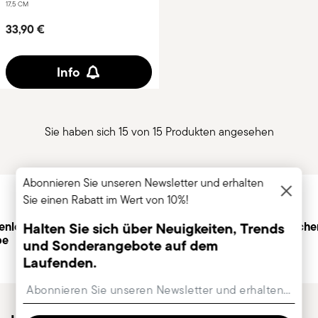
17,5 CM
33,90 €
Info
Sie haben sich 15 von 15 Produkten angesehen
Services
Abonnieren Sie unseren Newsletter und erhalten
Footer
Sie einen Rabatt im Wert von 10%!
Halten Sie sich über Neuigkeiten, Trends
enlose
Persönliche
Siche
be
Kundenbetreuung
und Sonderangebote auf dem
Laufenden.
Insert your email to register for the newsletters