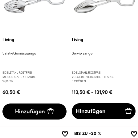
Living
Living
Salat-/Gemüsezange
Servierzange
EDELSTAHL ROSTFREI
EDELSTAHL ROSTFREI
MIRROR STAHL +
1 FARBE
VERSILBERTER STAHL +
1 FARBE
24,0 CM
3 GRÖ
ß
EN
60,50 €
113,50 €
-
131,90 €
Hinzufügen
Hinzufügen
BIS ZU -20 %