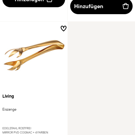
Hinzufügen
Living
Eiszange
EDELSTAHL ROSTFREI
MIRROR PVD COGNAC +
4 FARBEN