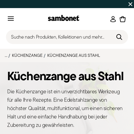
SOMMER-SALE
Bis zu 50% Rabatt | Bestellungen 7.–16. Aug
Anmeld
Menu
Suche nach Produkten, Kollektionen und mehr...
...
KÜCHENZANGE
KÜCHENZANGE AUS STAHL
Küchenzange aus Stahl
Die Küchenzange ist ein unverzichtbares Werkzeug
für alle Ihre Rezepte. Eine Edelstahlzange von
höchster Qualität, multifunktional, um einen sicheren
Halt und eine einfache Handhabung bei jeder
Zubereitung zu gewährleisten.