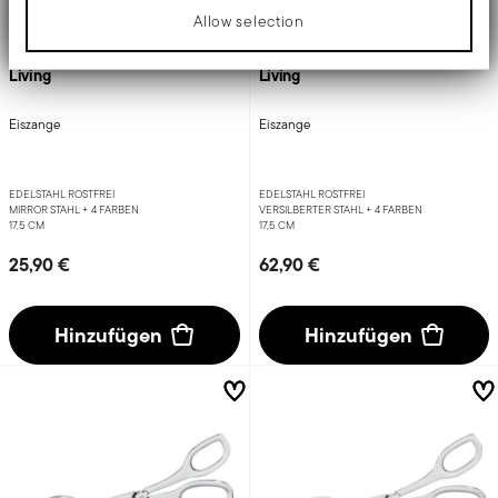
Allow selection
Living
Living
Eiszange
Eiszange
EDELSTAHL ROSTFREI
EDELSTAHL ROSTFREI
MIRROR STAHL +
4 FARBEN
VERSILBERTER STAHL +
4 FARBEN
17,5 CM
17,5 CM
25,90 €
62,90 €
Hinzufügen
Hinzufügen