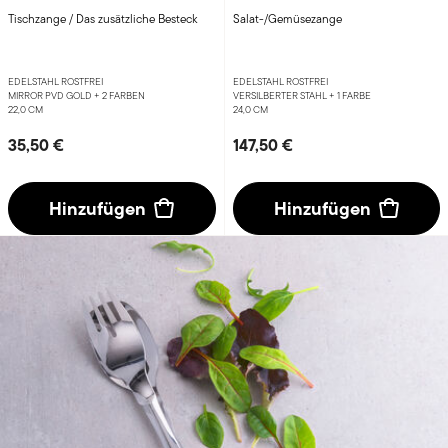
Tischzange / Das zusätzliche Besteck
Salat-/Gemüsezange
EDELSTAHL ROSTFREI
EDELSTAHL ROSTFREI
MIRROR PVD GOLD +
2 FARBEN
VERSILBERTER STAHL +
1 FARBE
22,0 CM
24,0 CM
35,50 €
147,50 €
Hinzufügen
Hinzufügen