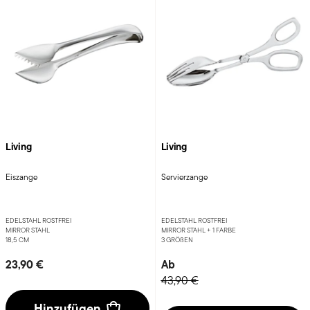
Living
Living
Eiszange
Servierzange
EDELSTAHL ROSTFREI
EDELSTAHL ROSTFREI
MIRROR STAHL
MIRROR STAHL +
1 FARBE
18,5 CM
3 GRÖ
ß
EN
23,90 €
Ab
43,90 €
Hinzufügen