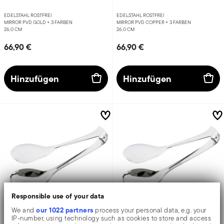
EDELSTAHL ROSTFREI
EDELSTAHL ROSTFREI
MIRROR PVD GOLD +
3 FARBEN
MIRROR PVD COPPER +
3 FARBEN
26,0 CM
26,0 CM
66,90 €
66,90 €
Hinzufügen
Hinzufügen
Responsible use of your data
our 1022 partners
We and
process your personal data, e.g. your
IP-number, using technology such as cookies to store and access