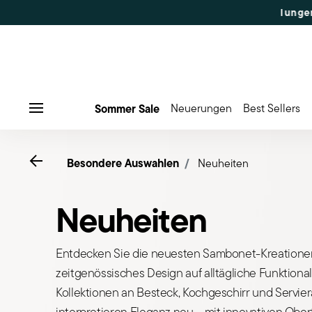
MER-SALE
Bis zu 50% Rabatt | Bestellungen 7.–16. Aug.: V
Sommer Sale
Neuerungen
Best Sellers
Menu
Go back
Besondere Auswahlen
Neuheiten
Neuheiten
Entdecken Sie die neuesten Sambonet-Kreationen
zeitgenössisches Design auf alltägliche Funktionalit
Kollektionen an Besteck, Kochgeschirr und Servie
interpretieren Eleganz neu – mit innovativen Obe