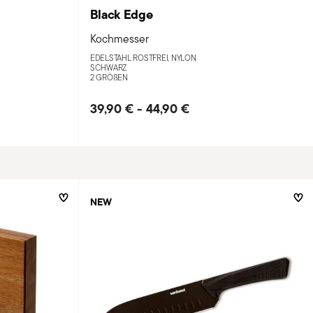
Black Edge
Kochmesser
EDELSTAHL ROSTFREI, NYLON
SCHWARZ
2 GRÖ
ß
EN
39,90 €
-
44,90 €
NEW