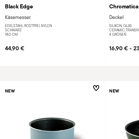
Black Edge
Chromatica
Käsemesser
Deckel
EDELSTAHL ROSTFREI, NYLON
SILIKON, GLAS
SCHWARZ
CERAMIC_TRANSP
18,0 CM
4 GRÖ
ß
EN
44,90 €
16,90 €
-
23
NEW
NEW