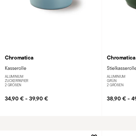
Chromatica
Chromatica
Kasserolle
Stielkasseroll
ALUMINIUM
ALUMINIUM
ZUCKERPAPIER
GRÜN
2 GRÖ
ß
EN
2 GRÖ
ß
EN
34,90 €
-
39,90 €
38,90 €
-
4