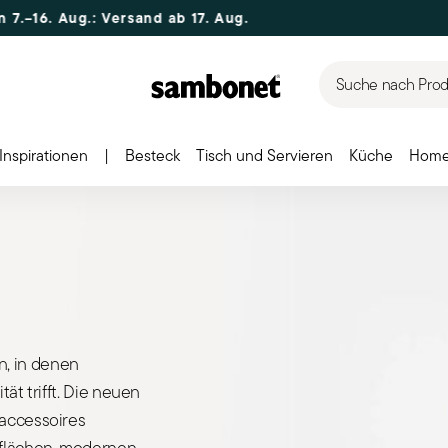
ersand ab 17. Aug.
Suche nach Produ
Inspirationen
|
Besteck
Tisch und Servieren
Küche
Home
, in denen
ät trifft. Die neuen
raccessoires
rflächen, modernen