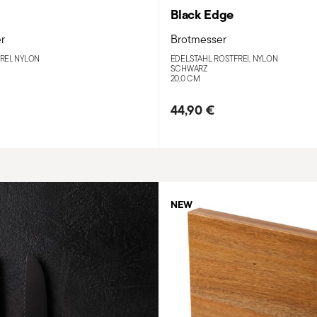
Black Edge
r
Brotmesser
REI, NYLON
EDELSTAHL ROSTFREI, NYLON
SCHWARZ
20,0 CM
44,90 €
NEW