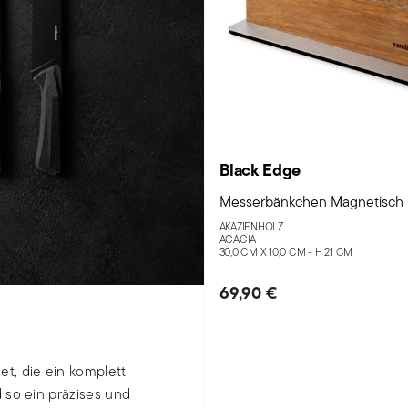
Black Edge
Messerbänkchen Magnetisch
AKAZIENHOLZ
ACACIA
30,0 CM X 10,0 CM - H 21 CM
69,90 €
t, die ein komplett
 so ein präzises und