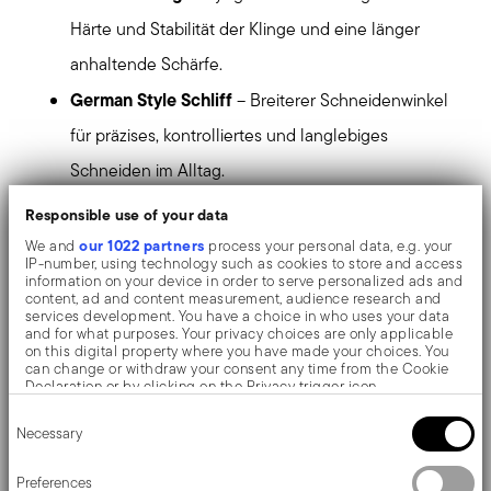
Härte und Stabilität der Klinge und eine länger
anhaltende Schärfe.
German Style Schliff
– Breiterer Schneidenwinkel
für präzises, kontrolliertes und langlebiges
Schneiden im Alltag.
Xynflon-Beschichtung
– Mattschwarze Antihaft-
Responsible use of your data
Beschichtung für sanfteres Schneiden und Schutz
our 1022 partners
We and
process your personal data, e.g. your
IP-number, using technology such as cookies to store and access
vor Verschleiß und Korrosion.
information on your device in order to serve personalized ads and
content, ad and content measurement, audience research and
Verstärkter Griff
– Glasfaserverstärktes Nylon für
services development. You have a choice in who uses your data
and for what purposes. Your privacy choices are only applicable
Leichtigkeit, Stabilität und sicheren Halt.
on this digital property where you have made your choices. You
can change or withdraw your consent any time from the Cookie
Total Black Design
– Von der Automobilwelt
Declaration or by clicking on the Privacy trigger icon.
Consent
inspirierte Linien für ein markantes Messer, das
If you allow, we would also like to:
Necessary
Selection
Collect information about your geographical location
auch optisch überzeugt.
which can be accurate to within several meters
Identify your device by actively scanning it for specific
Preferences