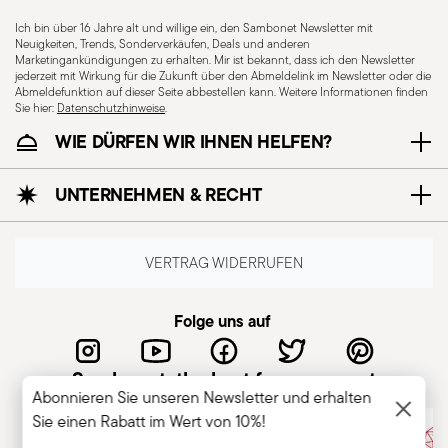
Ich bin über 16 Jahre alt und willige ein, den Sambonet Newsletter mit
Neuigkeiten, Trends, Sonderverkäufen, Deals und anderen
Marketingankündigungen zu erhalten. Mir ist bekannt, dass ich den Newsletter
jederzeit mit Wirkung für die Zukunft über den Abmeldelink im Newsletter oder die
Abmeldefunktion auf dieser Seite abbestellen kann. Weitere Informationen finden
Sie hier:
Datenschutzhinweise
.
WIE DÜRFEN WIR IHNEN HELFEN?
Für Spülmaschine
geeignet
UNTERNEHMEN & RECHT
KNIVES - Die unsachgemäße Verwendung von
VERTRAG WIDERRUFEN
Gegenständen kann zu Verletzungen führen.
Daher ist es wichtig, sie vorsichtig und nur
Folge uns auf
zweckgebunden zu nutzen. Im Folgenden sind
die wichtigsten Sicherheitsempfehlungen
Sambonet, the best for you guest
aufgeführt: Sicherer Griff: Halten Sie das Messer
Abonnieren Sie unseren Newsletter und erhalten
fest und die Finger von der Klinge fern, um
Sie einen Rabatt im Wert von 10%!
Schnittverletzungen zu vermeiden. Sachgemäße