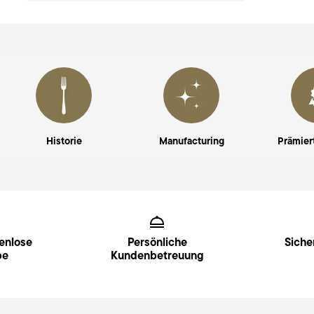
Historie
Manufacturing
Prämier
Services
Footer
enlose
Persönliche
Siche
be
Kundenbetreuung