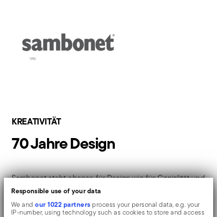
KREATIVITÄT
70 Jahre Design
Sambonet steht ebenso für Design wie für Genialität und
Kreativität. Während der Stempel "GS" das Erbe des
Responsible use of your data
Gründers Giuseppe Sambonet zum Ausdruck bringt,
our 1022 partners
We and
process your personal data, e.g. your
IP-number, using technology such as cookies to store and access
wurde das Logo der Marke Sambonet 1950 von Max