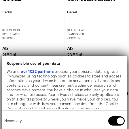
Deckel
Deckel
SILIKON, GLAS
SILIKON, GLAS
ROT +
1 FARBE
TRANSPARENT
3 GRÖ
ß
EN
4 GRÖ
ß
EN
Ab
Ab
21,50 €
28,50 €
Responsible use of your data
our 1022 partners
We and
process your personal data, e.g. your
Hinzufügen
Hinzufügen
IP-number, using technology such as cookies to store and access
information on your device in order to serve personalized ads and
content, ad and content measurement, audience research and
services development. You have a choice in who uses your data
BIS ZU -55 %
NEW
and for what purposes. Your privacy choices are only applicable
on this digital property where you have made your choices. You
can change or withdraw your consent any time from the Cookie
Declaration or by clicking on the Privacy trigger icon.
Consent
If you allow, we would also like to:
Necessary
Selection
Collect information about your geographical location
which can be accurate to within several meters