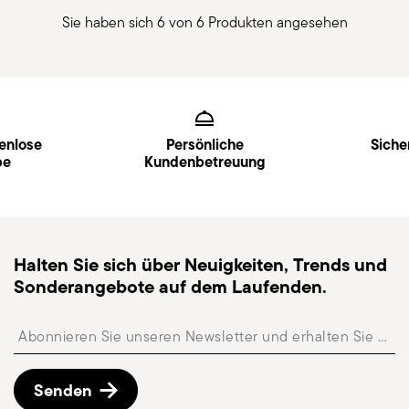
Sie haben sich 6 von 6 Produkten angesehen
Services
Footer
enlose
Persönliche
Siche
be
Kundenbetreuung
Halten Sie sich über Neuigkeiten, Trends und
Sonderangebote auf dem Laufenden.
Insert your email to register for the newsletters
Senden