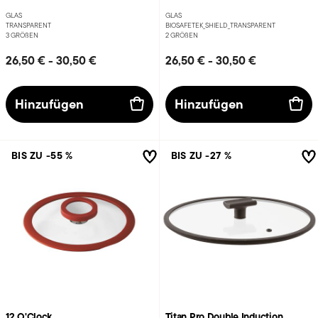
GLAS
GLAS
TRANSPARENT
BIOSAFETEK_SHIELD_TRANSPARENT
3 GRÖ
ß
EN
2 GRÖ
ß
EN
26,50 €
-
30,50 €
26,50 €
-
30,50 €
Hinzufügen
Hinzufügen
BIS ZU -55 %
BIS ZU -27 %
12 O'Clock
Titan Pro Double Induction