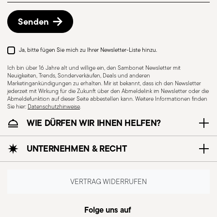
Versand-/Rechnungsdatum gemäß der auf der
Rückgaberichtlinien-Seite
beschriebenen
Senden
Vorgehensweise.
Ja, bitte fügen Sie mich zu Ihrer Newsletter-Liste hinzu.
Für Spülmaschine
Ich bin über 16 Jahre alt und willige ein, den Sambonet Newsletter mit
geeignet
Neuigkeiten, Trends, Sonderverkäufen, Deals und anderen
Marketingankündigungen zu erhalten. Mir ist bekannt, dass ich den Newsletter
jederzeit mit Wirkung für die Zukunft über den Abmeldelink im Newsletter oder die
Abmeldefunktion auf dieser Seite abbestellen kann. Weitere Informationen finden
COOKWARE - Unsachgemäßer Gebrauch von
Sie hier:
Datenschutzhinweise
.
Kochtöpfen kann zu Verletzungen führen –
WIE DÜRFEN WIR IHNEN HELFEN?
daher sollten sie nur bestimmungsgemäß
verwendet werden. Für eine sichere Anwendung
UNTERNEHMEN & RECHT
beachten Sie diese einfachen, aber wichtigen
Hinweise. Erhitzen Sie niemals einen leeren Topf,
da er beschädigt werden oder überhitzen und so
VERTRAG WIDERRUFEN
Verbrennungen oder Brände verursachen kann.
Prüfen Sie, ob der Griff fest sitzt und sich nicht
Folge uns auf