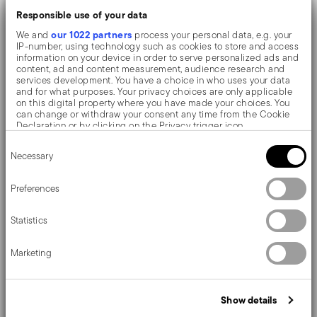
Größen, passend für alle Pfannen, Kasserollen und
Responsible use of your data
our 1022 partners
We and
process your personal data, e.g. your
Töpfe.
IP-number, using technology such as cookies to store and access
information on your device in order to serve personalized ads and
Für Zwei Konzipiert -
Entwickelt, um sowohl zur
content, ad and content measurement, audience research and
services development. You have a choice in who uses your data
Titan Pro Double Induction als auch zur Titan Pro
and for what purposes. Your privacy choices are only applicable
on this digital property where you have made your choices. You
Green zu passen.
can change or withdraw your consent any time from the Cookie
Declaration or by clicking on the Privacy trigger icon.
Spülmaschinentauglich
– Maximaler Komfort,
Consent
If you allow, we would also like to:
auch bei der Reinigung.
Necessary
Selection
Collect information about your geographical location
which can be accurate to within several meters
Doppelte Induktion, Diamantpulverbeschichtung und
Identify your device by actively scanning it for specific
Preferences
characteristics (fingerprinting)
verstärkte Titanschicht. Technologie der jüngsten
Find out more about how your personal data is processed and set
Statistics
details section
your preferences in the
.
Generation in einer Kollektion einzigartiger Koch-
We use cookies to personalise content and ads, to provide social
Utensilien, langlebig und extrem leistungsstark.
Marketing
media features and to analyse our traffic. We also share
information about your use of our site with our social media,
advertising and analytics partners who may combine it with other
information that you’ve provided to them or that they’ve collected
Show details
from your use of their services.