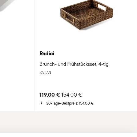
Radici
Brunch- und Frühstücksset, 4-tlg
RATTAN
119,00 €
Price reduced from
to
154,00 €
30-Tage-Bestpreis:
154,00 €