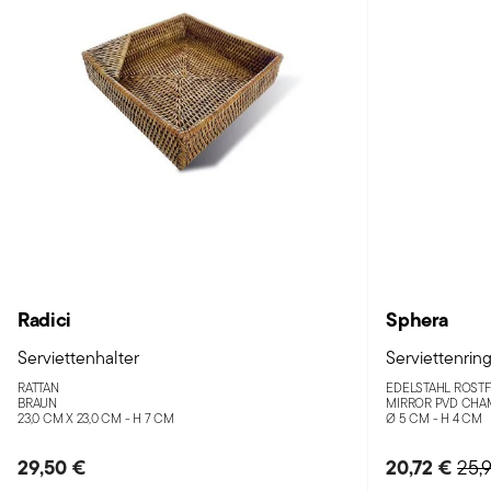
Radici
Sphera
Serviettenhalter
Serviettenrin
RATTAN
EDELSTAHL ROSTF
BRAUN
MIRROR PVD CHA
23,0 CM X 23,0 CM - H 7 CM
Ø 5 CM - H 4 CM
29,50 €
20,72 €
Pri
25,