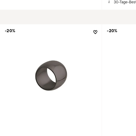
30-Tage-Best
-20%
-20%