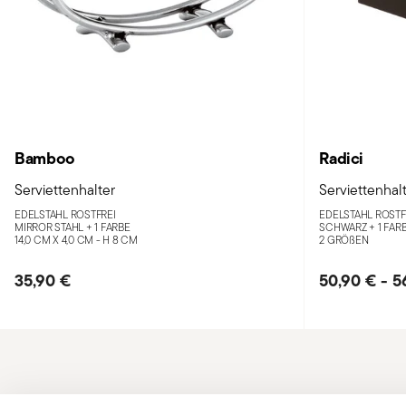
Bamboo
Radici
Serviettenhalter
Serviettenhal
EDELSTAHL ROSTFREI
EDELSTAHL ROSTF
MIRROR STAHL +
1 FARBE
SCHWARZ +
1 FAR
14,0 CM X 4,0 CM - H 8 CM
2 GRÖ
ß
EN
35,90 €
50,90 €
-
5
Services