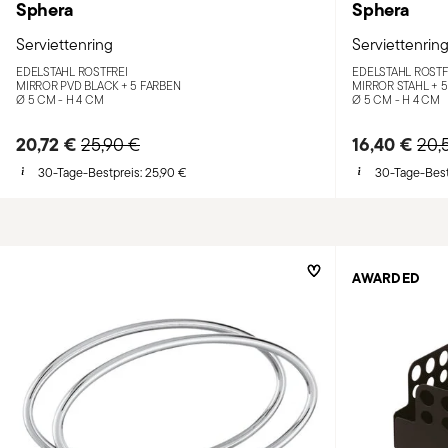
Sphera
Sphera
Serviettenring
Serviettenrin
EDELSTAHL ROSTFREI
EDELSTAHL ROSTF
MIRROR PVD BLACK +
5 FARBEN
MIRROR STAHL +
5
Ø 5 CM - H 4 CM
Ø 5 CM - H 4 CM
20,72 €
Price reduced from
to
16,40 €
Pri
25,90 €
20,
30-Tage-Bestpreis:
25,90 €
30-Tage-Best
AWARDED