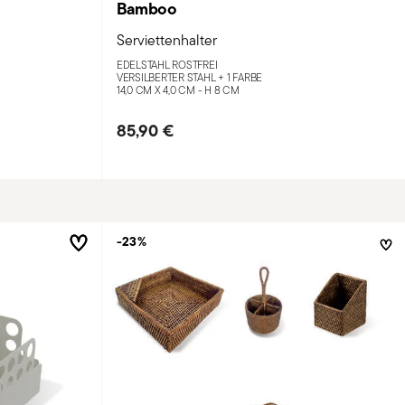
Bamboo
Serviettenhalter
EDELSTAHL ROSTFREI
VERSILBERTER STAHL +
1 FARBE
14,0 CM X 4,0 CM - H 8 CM
85,90 €
-23%