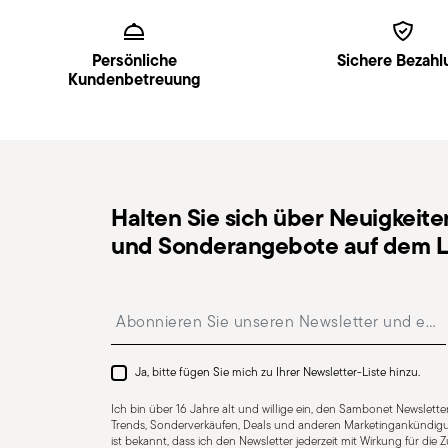
Footer
Persönliche
Sichere Bezahl
Kundenbetreuung
Halten Sie sich über Neuigkeite
und Sonderangebote auf dem L
Insert your email to register for the newsletters
Ja, bitte fügen Sie mich zu Ihrer Newsletter-Liste hinzu.
Ich bin über 16 Jahre alt und willige ein, den Sambonet Newsletter
Trends, Sonderverkäufen, Deals und anderen Marketingankündigu
ist bekannt, dass ich den Newsletter jederzeit mit Wirkung für die