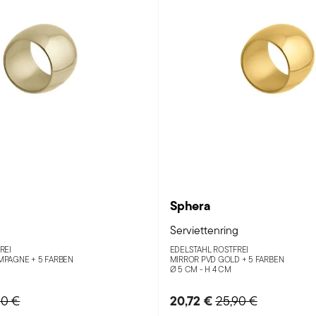
Sphera
g
Serviettenring
REI
EDELSTAHL ROSTFREI
MPAGNE +
5 FARBEN
MIRROR PVD GOLD +
5 FARBEN
Ø 5 CM - H 4 CM
ce reduced from
to
20,72 €
Price reduced fro
to
90 €
25,90 €