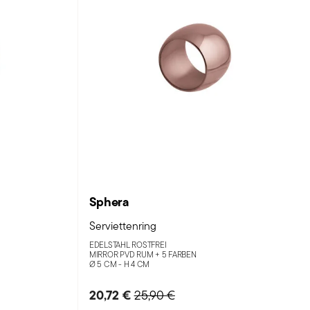
Sphera
Serviettenring
EDELSTAHL ROSTFREI
MIRROR PVD RUM +
5 FARBEN
Ø 5 CM - H 4 CM
m
20,72 €
Price reduced from
to
25,90 €