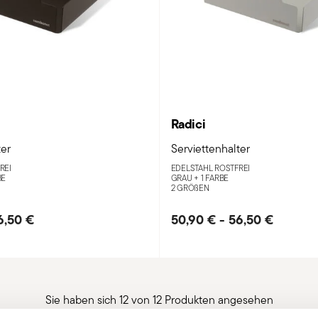
Radici
ter
Serviettenhalter
REI
EDELSTAHL ROSTFREI
BE
GRAU +
1 FARBE
2 GRÖ
ß
EN
6,50 €
50,90 €
-
56,50 €
Sie haben sich 12 von 12 Produkten angesehen