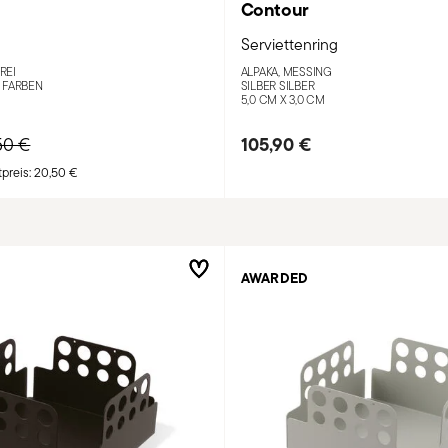
Contour
g
Serviettenring
REI
ALPAKA, MESSING
 FARBEN
SILBER SILBER
5,0 CM X 3,0 CM
ce reduced from
to
105,90 €
50 €
preis:
20,50 €
AWARDED