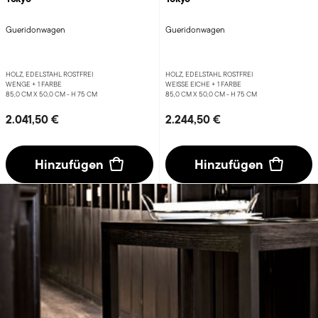
Gueridonwagen
Gueridonwagen
HOLZ, EDELSTAHL ROSTFREI
HOLZ, EDELSTAHL ROSTFREI
WENGE +
1 FARBE
WEISSE EICHE +
1 FARBE
85,0 CM X 50,0 CM - H 75 CM
85,0 CM X 50,0 CM - H 75 CM
2.041,50 €
2.244,50 €
Hinzufügen
Hinzufügen