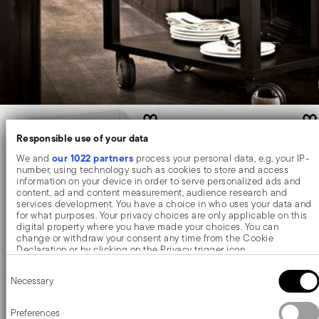
Responsible use of your data
our 1022 partners
We and
process your personal data, e.g. your IP-
number, using technology such as cookies to store and access
information on your device in order to serve personalized ads and
content, ad and content measurement, audience research and
services development. You have a choice in who uses your data and
for what purposes. Your privacy choices are only applicable on this
digital property where you have made your choices. You can
change or withdraw your consent any time from the Cookie
Declaration or by clicking on the Privacy trigger icon.
Consent
If you allow, we would also like to:
Tokyo
Tokyo
Necessary
Selection
Collect information about your geographical location which
can be accurate to within several meters
Identify your device by actively scanning it for specific
Dessertwagen, gekühlt
Dessertwagen, gekühlt
Preferences