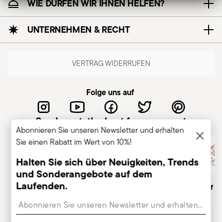
WIE DÜRFEN WIR IHNEN HELFEN?
UNTERNEHMEN & RECHT
VERTRAG WIDERRUFEN
Folge uns auf
Sambonet, the best for you guest
Abonnieren Sie unseren Newsletter und erhalten
Sie einen Rabatt im Wert von 10%!
Halten Sie sich über Neuigkeiten, Trends
und Sonderangebote auf dem
Laufenden.
Italienisches
Traditionsreiche Marke,
Member of A
Unternehmen
gr. 1856
Insert your email to register for the newsletters