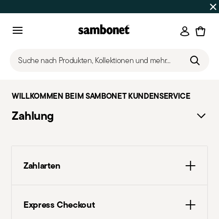
SOMMER-SALE
Bis zu 50% Rabatt | Bestellungen 7.–16. Aug
Anmeld
Menu
Suche nach Produkten, Kollektionen und mehr...
WILLKOMMEN BEIM SAMBONET KUNDENSERVICE
Zahlung
Zahlarten
Wir garantieren, dass jede Transaktion 100%
Express Checkout
sicher ist.
Sie können sicher bezahlen mit: