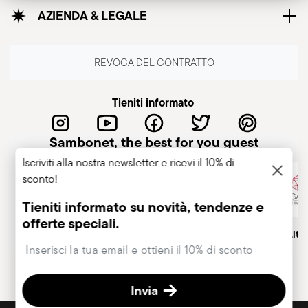
AZIENDA & LEGALE
REVOCA DEL CONTRATTO
Tieniti informato
Sambonet, the best for you guest
Iscriviti alla nostra newsletter e ricevi il 10% di
sconto!
Tieniti informato su novità, tendenze e
offerte speciali.
Azienda italiana
Marchio Storico, dal 1856
Socio Alt
Insert your email to register for the newsletters
Invia