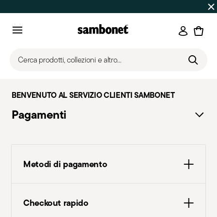
SALDI ESTIVI
Fino al -50% | Ordini dal 7 al 16 agosto: spe
Accedi
Menu
Cerca prodotti, collezioni e altro...
BENVENUTO AL SERVIZIO CLIENTI SAMBONET
Pagamenti
Metodi di pagamento
Garantiamo che ogni transazione è sicura al
Checkout rapido
100%
.È possibile pagare in tutta sicurezza