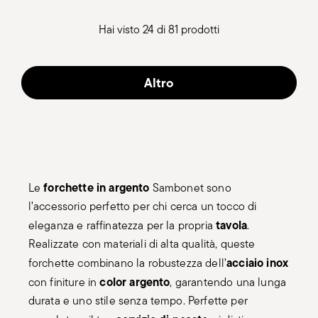
Hai visto 24 di 81 prodotti
Altro
forchette in argento
Le
Sambonet sono
l’accessorio perfetto per chi cerca un tocco di
tavola
eleganza e raffinatezza per la propria
.
Realizzate con materiali di alta qualità, queste
acciaio inox
forchette combinano la robustezza dell’
color argento
con finiture in
, garantendo una lunga
durata e uno stile senza tempo. Perfette per
servizio di posate
completare il tuo
, si distinguono
design
per il loro
curato e l’attenzione ai dettagli.