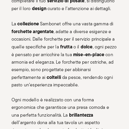
collezione
La
Sambonet offre una vasta gamma di
forchette argentate
, adatte a diverse esigenze e
occasioni. Dalle forchette per il servizio principale a
frutta
dolce
quelle specifiche per la
o il
, ogni pezzo
mise-en-place
è pensato per arricchire la tua
con
armonia ed eleganza. Le forchette per ostriche, ad
esempio, sono progettate per abbinarsi
coltelli
perfettamente ai
da pesce, rendendo ogni
pasto un’esperienza impeccabile.
Ogni modello è realizzato con una forma
ergonomica che garantisce una presa comoda e
brillantezza
una perfetta funzionalità. La
dell’argento dona alla tua tavola un aspetto
ricercato, rendendo queste forchette ideali sia per
le cene quotidiane che per le occasioni più formali.