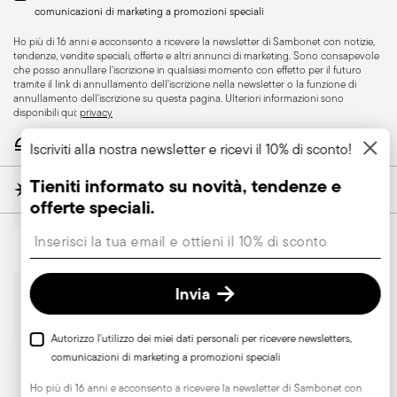
consapevole che posso annullare l'iscrizione in qualsiasi momento con
Ho più di 16 anni e acconsento a ricevere la newsletter di Sambonet con notizie,
Leggi di più
effetto per il futuro tramite il link di annullamento dell'iscrizione nella
tendenze, vendite speciali, offerte e altri annunci di marketing. Sono consapevole
newsletter o la funzione di annullamento dell'iscrizione su questa pagina.
che posso annullare l'iscrizione in qualsiasi momento con effetto per il futuro
Ulteriori informazioni sono disponibili qui:
privacy
tramite il link di annullamento dell'iscrizione nella newsletter o la funzione di
annullamento dell'iscrizione su questa pagina. Ulteriori informazioni sono
disponibili qui:
privacy
POSSIAMO AIUTARTI?
Scegli le tue dimensioni
Scegli le tue dimensioni
AZIENDA & LEGALE
REVOCA DEL CONTRATTO
Tieniti informato
Sambonet, the best for you guest