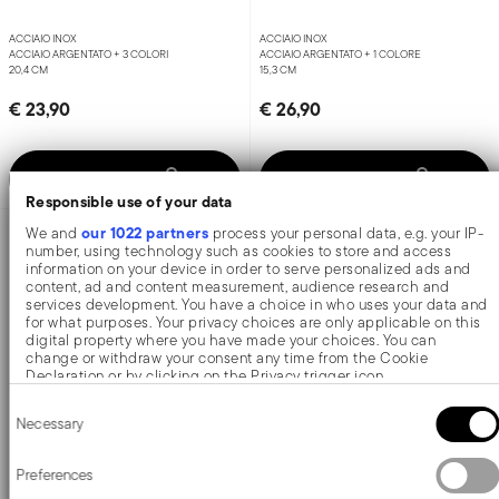
your preferences in the
.
ACCIAIO ARGENTATO +
3 COLORI
ACCIAIO ARGENTATO +
1 COLORE
20,4 CM
15,3 CM
We use cookies to personalise content and ads, to provide social
Marketing
media features and to analyse our traffic. We also share information
€ 23,90
€ 26,90
about your use of our site with our social media, advertising and
analytics partners who may combine it with other information that
you’ve provided to them or that they’ve collected from your use of
Show details
their services.
Aggiungi
Aggiungi
Allow all
Allow selection
Linear
Baguette
Forchetta dolce
Forchetta dolce