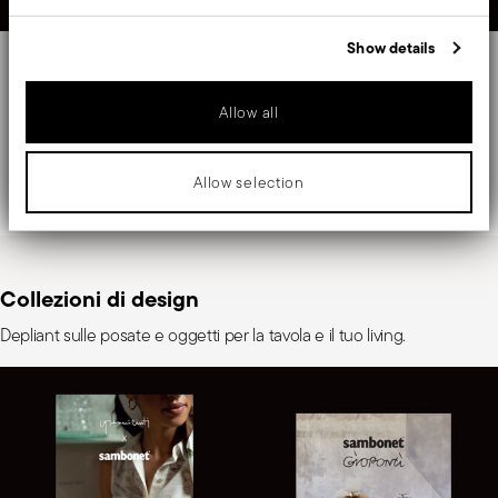
advertising and analytics partners who may combine it with other
information that you’ve provided to them or that they’ve collected
Show details
from your use of their services.
DOPPIA INDUZIONE
ANCHE PER FORNO
Titan Pro
Midnight Blue
Allow all
Rivestimento diamantato e
Stile e sicurezza in cucina.
strato di rinforzo in titanio.
Anche a mezzanotte!
Allow selection
Collezioni di design
Depliant sulle posate e oggetti per la tavola e il tuo living.