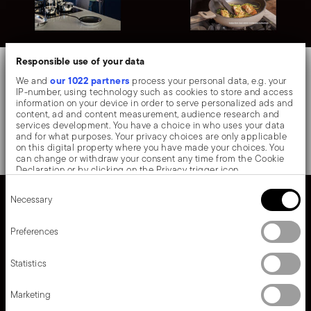
Responsible use of your data
5-PLY
ANTIBATTERICO
Home Chef
Silver Force
our 1022 partners
We and
process your personal data, e.g. your
IP-number, using technology such as cookies to store and access
information on your device in order to serve personalized ads and
content, ad and content measurement, audience research and
Ottieni il massimo controllo
Cottura facile, senza sforzo.
services development. You have a choice in who uses your data
del calore.
Resistente, sicuro, italiano.
and for what purposes. Your privacy choices are only applicable
on this digital property where you have made your choices. You
can change or withdraw your consent any time from the Cookie
Declaration or by clicking on the Privacy trigger icon.
Consent
If you allow, we would also like to:
Necessary
Selection
Collect information about your geographical location
which can be accurate to within several meters
Identify your device by actively scanning it for specific
Preferences
characteristics (fingerprinting)
Find out more about how your personal data is processed and set
Statistics
details section
your preferences in the
.
We use cookies to personalise content and ads, to provide social
Marketing
media features and to analyse our traffic. We also share
information about your use of our site with our social media,