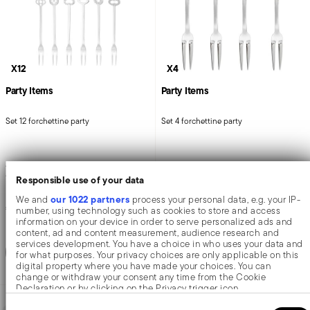
X12
X4
Party Items
Party Items
Set 12 forchettine party
Set 4 forchettine party
ACCIAIO INOX
ACCIAIO INOX
ACCIAIO MIRROR
ACCIAIO MIRROR +
1 COLORE
Responsible use of your data
our 1022 partners
We and
process your personal data, e.g. your IP-
Price reduced from
to
€ 40,50
€ 7,45
€ 14,90
number, using technology such as cookies to store and access
information on your device in order to serve personalized ads and
Prezzo migliore in 30 giorni:
€ 14,90
content, ad and content measurement, audience research and
services development. You have a choice in who uses your data and
Aggiungi
Aggiungi
for what purposes. Your privacy choices are only applicable on this
digital property where you have made your choices. You can
change or withdraw your consent any time from the Cookie
Declaration or by clicking on the Privacy trigger icon.
-50%
Consent