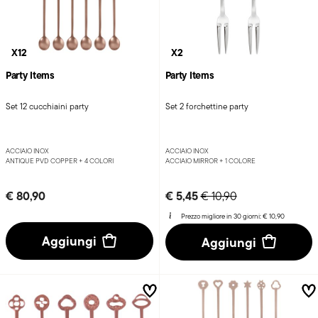
X12
X2
Party Items
Party Items
Set 12 cucchiaini party
Set 2 forchettine party
ACCIAIO INOX
ACCIAIO INOX
ANTIQUE PVD COPPER +
4 COLORI
ACCIAIO MIRROR +
1 COLORE
Price reduced from
to
€ 80,90
€ 5,45
€ 10,90
Prezzo migliore in 30 giorni:
€ 10,90
Aggiungi
Aggiungi