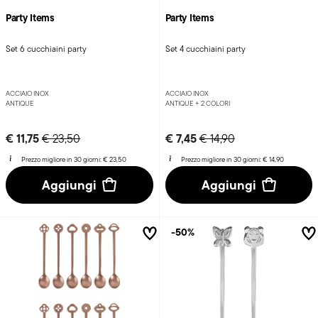
Party Items
Party Items
Set 6 cucchiaini party
Set 4 cucchiaini party
ACCIAIO INOX
ACCIAIO INOX
ANTIQUE
ANTIQUE +
2 COLORI
Price reduced from
to
Price reduced from
to
€ 11,75
€ 7,45
€ 23,50
€ 14,90
Prezzo migliore in 30 giorni:
€ 23,50
Prezzo migliore in 30 giorni:
€ 14,90
Aggiungi
Aggiungi
-50%