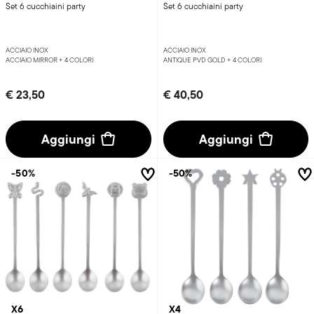
Set 6 cucchiaini party
Set 6 cucchiaini party
ACCIAIO INOX
ACCIAIO INOX
ACCIAIO MIRROR +
4 COLORI
ANTIQUE PVD GOLD +
4 COLORI
€ 23,50
€ 40,50
Aggiungi
Aggiungi
-50%
-50%
X6
X4