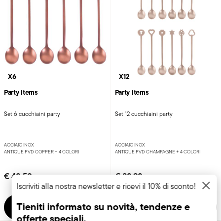
X6
X12
Party Items
Party Items
Set 6 cucchiaini party
Set 12 cucchiaini party
ACCIAIO INOX
ACCIAIO INOX
ANTIQUE PVD COPPER +
4 COLORI
ANTIQUE PVD CHAMPAGNE +
4 COLORI
€ 40,50
€ 80,90
Iscriviti alla nostra newsletter e ricevi il 10% di sconto!
Tieniti informato su novità, tendenze e
Aggiungi
Aggiungi
offerte speciali.