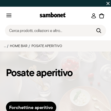
SALDI ESTIVI
Fino al 50% di sconto su prodotti selezionat
Accedi
Menu
Cerca prodotti, collezioni e altro...
...
HOME BAR
POSATE APERITIVO
Posate aperitivo
Forchettine aperitivo