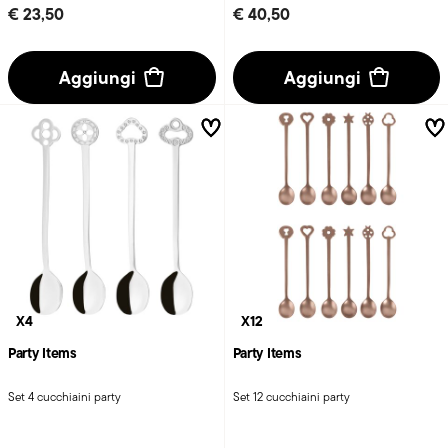
€ 23,50
€ 40,50
Aggiungi
Aggiungi
X4
X12
Party Items
Party Items
Set 4 cucchiaini party
Set 12 cucchiaini party