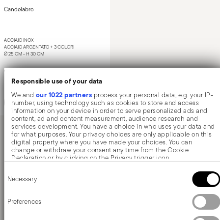
Candelabro
ACCIAIO INOX
ACCIAIO ARGENTATO +
3 COLORI
Ø 25 CM - H 30 CM
€ 569,90
Responsible use of your data
our 1022 partners
We and
process your personal data, e.g. your IP-
Aggiungi
number, using technology such as cookies to store and access
information on your device in order to serve personalized ads and
content, ad and content measurement, audience research and
services development. You have a choice in who uses your data and
for what purposes. Your privacy choices are only applicable on this
digital property where you have made your choices. You can
Hai visto 3 di 3 prodotti
change or withdraw your consent any time from the Cookie
Declaration or by clicking on the Privacy trigger icon.
Consent
If you allow, we would also like to:
Necessary
Selection
Collect information about your geographical location which
can be accurate to within several meters
I
candelabri
e
portacandele
in acciaio e cristallo
Identify your device by actively scanning it for specific
Preferences
fanno parte delle
decorazioni
per la casa Sambonet
characteristics (fingerprinting)
Find out more about how your personal data is processed and set
e sono ideali per scaldare l’atmosfera degli ambienti