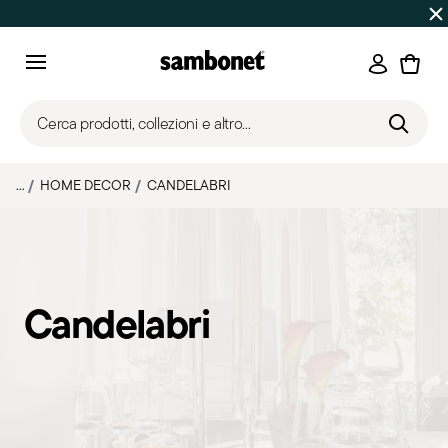
SALDI ESTIVI
Fino al -50% | Ordini dal 7 al 16 agosto: spe
Accedi
Menu
Cerca prodotti, collezioni e altro...
...
HOME DECOR
CANDELABRI
Candelabri