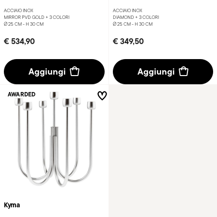
ACCIAIO INOX
ACCIAIO INOX
MIRROR PVD GOLD +
3 COLORI
DIAMOND +
3 COLORI
Ø 25 CM - H 30 CM
Ø 25 CM - H 30 CM
€ 534,90
€ 349,50
Aggiungi
Aggiungi
AWARDED
Kyma