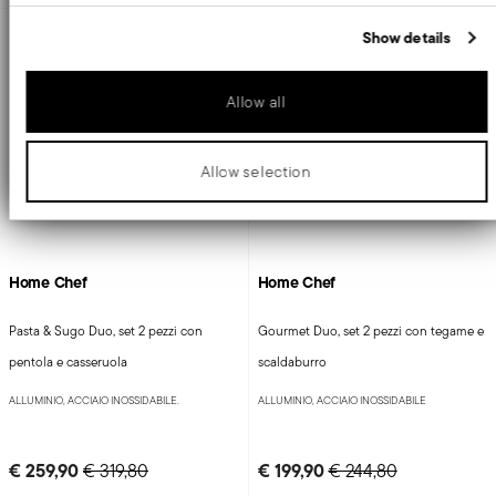
analytics partners who may combine it with other information that
you’ve provided to them or that they’ve collected from your use of
-19%
-18%
Show details
their services.
Allow all
Allow selection
Home Chef
Home Chef
Pasta & Sugo Duo, set 2 pezzi con
Gourmet Duo, set 2 pezzi con tegame e
pentola e casseruola
scaldaburro
ALLUMINIO, ACCIAIO INOSSIDABILE.
ALLUMINIO, ACCIAIO INOSSIDABILE
Price reduced from
to
Price reduced from
to
€ 259,90
€ 199,90
€ 319,80
€ 244,80