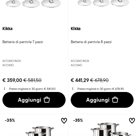
Kikka
Kikka
Batteria di pentole 7 pezzi
Batteria di pentole 8 pezzi
ACCIAIO INOX
ACCIAIO INOX
ACCIAIO
ACCIAIO
Price reduced from
to
Price reduced from
to
€ 359,00
€ 441,29
€ 581,50
€ 678,90
Prezzo migliore in 30 giorni:
€ 581,50
Prezzo migliore in 30 giorni:
€ 678,90
Aggiungi
Aggiungi
-35%
-35%