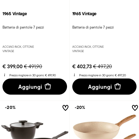
1965 Vintage
1965 Vintage
Batteria di pentole 7 pezzi
Batteria di pentole 7 pezzi
ACCIAIO INOX, OTTONE
ACCIAIO INOX, OTTONE
VINTAGE
VINTAGE
Price reduced from
to
Price reduced from
to
€ 399,00
€ 402,73
€ 491,90
€ 497,20
Prezzo migliore in 30 giorni:
€ 491,90
Prezzo migliore in 30 giorni:
€ 497,20
Aggiungi
Aggiungi
-20%
-20%