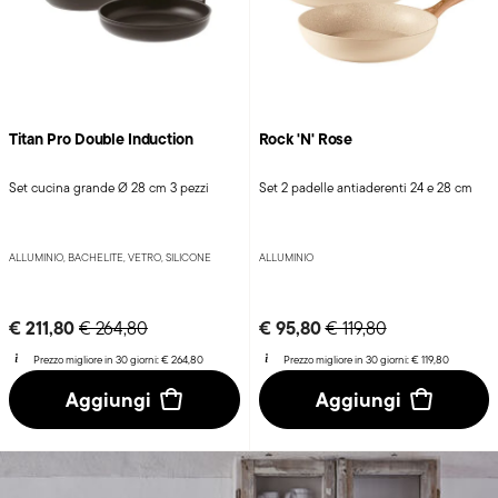
Titan Pro Double Induction
Rock 'N' Rose
Set cucina grande Ø 28 cm 3 pezzi
Set 2 padelle antiaderenti 24 e 28 cm
ALLUMINIO, BACHELITE, VETRO, SILICONE
ALLUMINIO
Price reduced from
to
Price reduced from
to
€ 211,80
€ 95,80
€ 264,80
€ 119,80
Prezzo migliore in 30 giorni:
€ 264,80
Prezzo migliore in 30 giorni:
€ 119,80
Aggiungi
Aggiungi