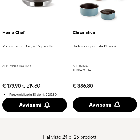
Home Chef
Chromatica
Performance Duo, set 2 padelle
Batteria di pentole 12 pezzi
ALLUMINIO, ACCIAIO
ALLUMINIO
TERRACOTTA
Price reduced from
to
€ 179,90
€ 386,80
€ 219,80
Prezzo migliore in 30 giorni:
€ 219,80
Avvisami
Avvisami
Hai visto 24 di 25 prodotti