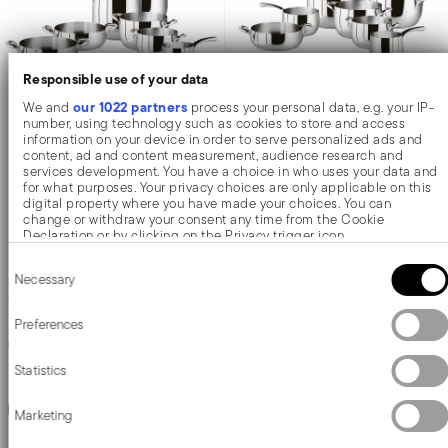
Responsible use of your data
our 1022 partners
We and
process your personal data, e.g. your IP-
number, using technology such as cookies to store and access
information on your device in order to serve personalized ads and
content, ad and content measurement, audience research and
services development. You have a choice in who uses your data and
Kikka
Kikka
for what purposes. Your privacy choices are only applicable on this
digital property where you have made your choices. You can
Batteria di pentole 11 pezzi
Batteria di pentole 16 pezzi
change or withdraw your consent any time from the Cookie
Declaration or by clicking on the Privacy trigger icon.
Consent
If you allow, we would also like to:
Necessary
Selection
ACCIAIO INOX
ACCIAIO INOX
Collect information about your geographical location which
ACCIAIO
ACCIAIO
can be accurate to within several meters
Identify your device by actively scanning it for specific
Preferences
characteristics (fingerprinting)
Price reduced from
to
Price reduced from
to
€ 685,69
€ 819,33
€ 1.054,90
€ 1.260,50
Find out more about how your personal data is processed and set
Statistics
details section
your preferences in the
.
Prezzo migliore in 30 giorni:
€ 1.054,90
Prezzo migliore in 30 giorni:
€ 1.260,50
We use cookies to personalise content and ads, to provide social
Aggiungi
Aggiungi
Marketing
media features and to analyse our traffic. We also share information
about your use of our site with our social media, advertising and