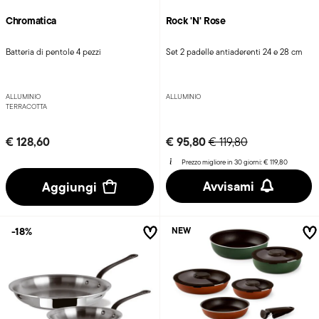
Chromatica
Rock 'N' Rose
Batteria di pentole 4 pezzi
Set 2 padelle antiaderenti 24 e 28 cm
ALLUMINIO
ALLUMINIO
TERRACOTTA
Price reduced from
to
€ 128,60
€ 95,80
€ 119,80
Prezzo migliore in 30 giorni:
€ 119,80
Avvisami
Aggiungi
-18%
NEW