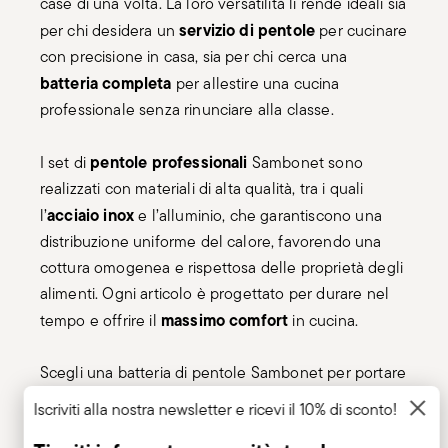
case di una volta. La loro versatilità li rende ideali sia
servizio di pentole
per chi desidera un
per cucinare
con precisione in casa, sia per chi cerca una
batteria completa
per allestire una cucina
professionale senza rinunciare alla classe.
pentole professionali
I set di
Sambonet sono
realizzati con materiali di alta qualità, tra i quali
acciaio inox
l’
e l’alluminio, che garantiscono una
distribuzione uniforme del calore, favorendo una
cottura omogenea e rispettosa delle proprietà degli
alimenti. Ogni articolo è progettato per durare nel
massimo comfort
tempo e offrire il
in cucina.
Scegli una batteria di pentole Sambonet per portare
combinazione di design
nella tua cucina la perfetta
Iscriviti alla nostra newsletter e ricevi il 10% di sconto!
e performance
. Scopri l’ampia gamma disponibile e