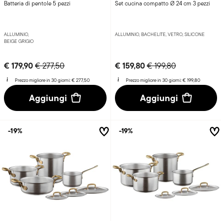
Batteria di pentole 5 pezzi
Set cucina compatto Ø 24 cm 3 pezzi
ALLUMINIO,
ALLUMINIO, BACHELITE, VETRO, SILICONE
BEIGE GRIGIO
Price reduced from
to
Price reduced from
to
€ 179,90
€ 159,80
€ 277,50
€ 199,80
Prezzo migliore in 30 giorni:
€ 277,50
Prezzo migliore in 30 giorni:
€ 199,80
Aggiungi
Aggiungi
-19%
-19%