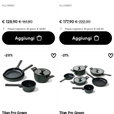
ALLUMINIO
ALLUMINIO
Price reduced from
to
Price reduced from
to
€ 128,90
€ 177,90
€ 161,80
€ 222,30
Prezzo migliore in 30 giorni:
€ 161,80
Prezzo migliore in 30 giorni:
€ 222,30
Aggiungi
Aggiungi
-20%
-21%
Titan Pro Green
Titan Pro Green