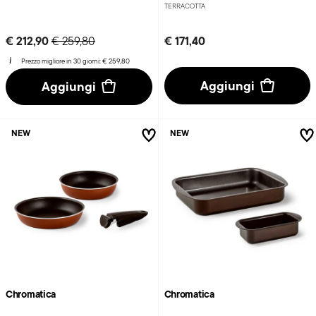
TERRACOTTA
Price reduced from
to
€ 212,90
€ 171,40
€ 259,80
Prezzo migliore in 30 giorni:
€ 259,80
Aggiungi
Aggiungi
NEW
NEW
Chromatica
Chromatica