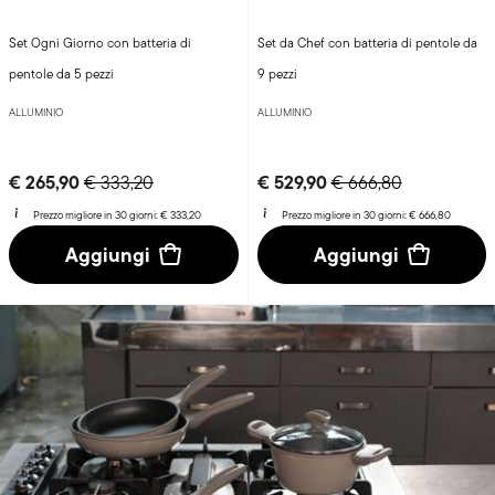
Set Ogni Giorno con batteria di
Set da Chef con batteria di pentole da
pentole da 5 pezzi
9 pezzi
ALLUMINIO
ALLUMINIO
Price reduced from
to
Price reduced from
to
€ 265,90
€ 529,90
€ 333,20
€ 666,80
Prezzo migliore in 30 giorni:
€ 333,20
Prezzo migliore in 30 giorni:
€ 666,80
Aggiungi
Aggiungi