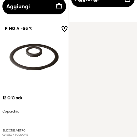
Aggiungi
FINO A -55 %
12 O'Clock
Coperchio
SILICONE, VETRO
GRIGIO +
1 COLORE