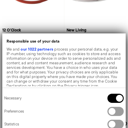
12 O'Clock
New Living
Responsible use of your data
Coperchio
Coperchio
our 1022 partners
We and
process your personal data, e.g. your
IP-number, using technology such as cookies to store and access
information on your device in order to serve personalized ads and
SILICONE, VETRO
ACCIAIO INOX
content, ad and content measurement, audience research and
ROSSO +
1 COLORE
ACCIAIO
services development. You have a choice in who uses your data
3 DIMENSIONI
39,0 CM X 27,0 CM
and for what purposes. Your privacy choices are only applicable
on this digital property where you have made your choices. You
A partire da
€ 89,50
can change or withdraw your consent any time from the Cookie
€ 21,50
Declaration or by clicking on the Privacy trigger icon.
Consent
If you allow, we would also like to:
Aggiungi
Necessary
Selection
Collect information about your geographical location
Aggiungi
which can be accurate to within several meters
Identify your device by actively scanning it for specific
Preferences
characteristics (fingerprinting)
Find out more about how your personal data is processed and set
FINO A -27 %
Statistics
details section
your preferences in the
.