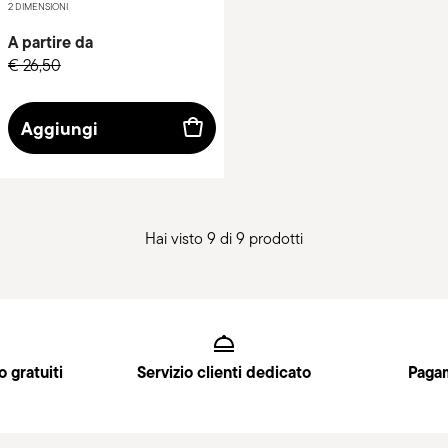
2 DIMENSIONI
A partire da
€ 26,50
Aggiungi
Hai visto 9 di 9 prodotti
Services
Footer
o gratuiti
Servizio clienti dedicato
Pagam