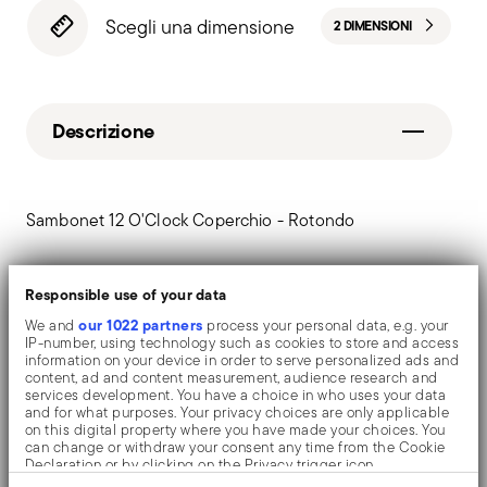
Scegli una dimensione
2 DIMENSIONI
Descrizione
Sambonet 12 O'Clock Coperchio - Rotondo
12'O'Clock riflette nel design e nella funzione la
Responsible use of your data
modernità, le prestazioni e il dinamismo richiesti ogni
our 1022 partners
We and
process your personal data, e.g. your
giorno a una pentola.
IP-number, using technology such as cookies to store and access
information on your device in order to serve personalized ads and
content, ad and content measurement, audience research and
services development. You have a choice in who uses your data
and for what purposes. Your privacy choices are only applicable
on this digital property where you have made your choices. You
Dettagli
can change or withdraw your consent any time from the Cookie
Declaration or by clicking on the Privacy trigger icon.
Sambonet