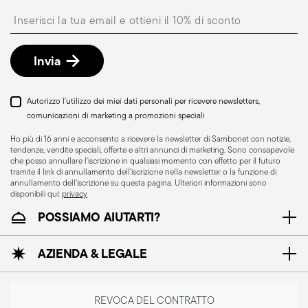
Punto di ritiro
: in Italia è disponibile la consegna
Insert your email to register for the newsletters
presso Punto di Ritiro, selezionabile al checkout.
Reso gratuito entro 30 giorni
dalla data di
spedizione/fatturazione seguendo la procedura
Invia
indicata nella pagina
Politica di reso
.
Autorizzo l'utilizzo dei miei dati personali per ricevere newsletters,
comunicazioni di marketing a promozioni speciali
Ho più di 16 anni e acconsento a ricevere la newsletter di Sambonet con notizie,
tendenze, vendite speciali, offerte e altri annunci di marketing. Sono consapevole
che posso annullare l'iscrizione in qualsiasi momento con effetto per il futuro
tramite il link di annullamento dell'iscrizione nella newsletter o la funzione di
annullamento dell'iscrizione su questa pagina. Ulteriori informazioni sono
disponibili qui:
privacy
POSSIAMO AIUTARTI?
AZIENDA & LEGALE
REVOCA DEL CONTRATTO
Adatto al lavaggio in