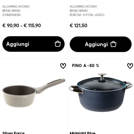
ALLUMINIO, ACCIAIO
ALLUMINIO, ACCIAIO
BEIGE GRIGIO
BEIGE GRIGIO
2 DIMENSIONI
Ø 28 CM - H 9 CM - 4,000 L
€ 90,90
-
€ 115,90
€ 121,50
Aggiungi
Aggiungi
FINO A -50 %
Silver Force
Midnight Blue