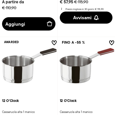
Price reduced from
to
A partire da
€ 57,95
€ 115,90
€ 110,90
Prezzo migliore in 30 giorni:
€ 115,90
Avvisami
Aggiungi
FINO A -55 %
AWARDED
12 O'Clock
12 O'Clock
Casseruola alta 1 manico
Casseruola alta 1 manico