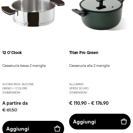
12 O'Clock
Titan Pro Green
Casseruola bassa 2 maniglie
Casseruola alta 2 maniglie
ACCIAIO INOX, SILICONE
ALLUMINIO
GRIGIO +
1 COLORE
VERDE SCURO
3 DIMENSIONI
3 DIMENSIONI
A partire da
€ 110,90
-
€ 176,90
€ 61,50
Aggiungi
Aggiungi