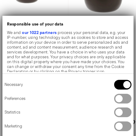
Responsible use of your data
Titan Pro Double Induction
Titan Pro Double Induction
our 1022 partners
We and
process your personal data, e.g. your
IP-number, using technology such as cookies to store and access
information on your device in order to serve personalized ads and
Casseruola alta 1 manico
Cuocivapore
content, ad and content measurement, audience research and
services development. You have a choice in who uses your data
and for what purposes. Your privacy choices are only applicable
on this digital property where you have made your choices. You
ALLUMINIO
ALLUMINIO
can change or withdraw your consent any time from the Cookie
NERO
NERO
Declaration or by clicking on the Privacy trigger icon.
Ø 16 CM - H 7 CM - 1,200 L
Ø 20 CM - H 12 CM - 3,100 L
Consent
If you allow, we would also like to:
Price reduced from
to
Price reduced from
to
€ 44,90
€ 124,90
€ 60,50
€ 181,90
Necessary
Selection
Collect information about your geographical location
Prezzo migliore in 30 giorni:
€ 60,50
Prezzo migliore in 30 giorni:
€ 181,90
which can be accurate to within several meters
Identify your device by actively scanning it for specific
Preferences
Aggiungi
Aggiungi
characteristics (fingerprinting)
Find out more about how your personal data is processed and set
Statistics
details section
your preferences in the
.
FINO A -55 %
We use cookies to personalise content and ads, to provide social
Marketing
media features and to analyse our traffic. We also share
information about your use of our site with our social media,