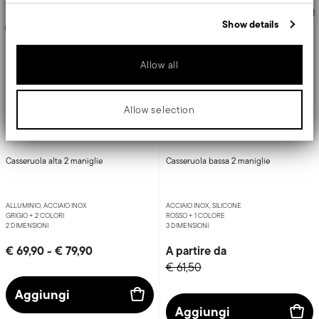
advertising and analytics partners who may combine it with other
information that you’ve provided to them or that they’ve collected
Show details
from your use of their services.
Allow all
Allow selection
1965 Vintage Quarzo Nero
12 O'Clock
Casseruola alta 2 maniglie
Casseruola bassa 2 maniglie
ALLUMINIO, ACCIAIO INOX
ACCIAIO INOX, SILICONE
GRIGIO +
2 COLORI
ROSSO +
1 COLORE
2 DIMENSIONI
3 DIMENSIONI
€ 69,90
-
€ 79,90
A partire da
€ 61,50
Aggiungi
Aggiungi