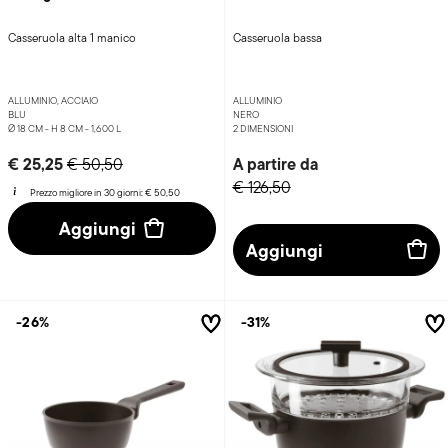
Casseruola alta 1 manico
Casseruola bassa
ALLUMINIO, ACCIAIO
ALLUMINIO
BLU
NERO
Ø 18 CM - H 8 CM - 1,600 L
2 DIMENSIONI
Price reduced from
to
€ 25,25
A partire da
€ 50,50
€ 126,50
Prezzo migliore in 30 giorni:
€ 50,50
Aggiungi
Aggiungi
-26%
-31%