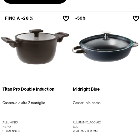
FINO A -28 %
-50%
Titan Pro Double Induction
Midnight Blue
Casseruola alta 2 maniglie
Casseruola bassa
ALLUMINIO
ALLUMINIO, ACCIAIO
NERO
BLU
3 DIMENSIONI
Ø 28 CM - H 14 CM