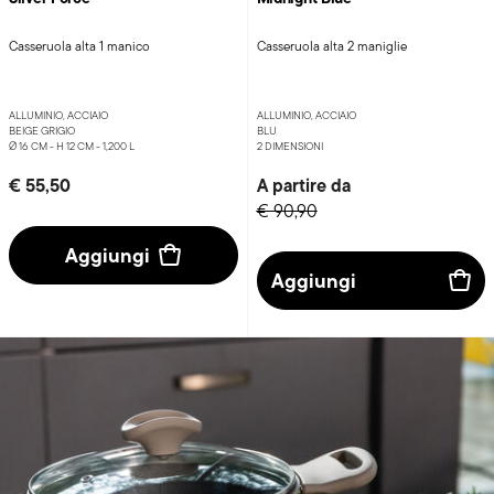
Casseruola alta 1 manico
Casseruola alta 2 maniglie
ALLUMINIO, ACCIAIO
ALLUMINIO, ACCIAIO
BEIGE GRIGIO
BLU
Ø 16 CM - H 12 CM - 1,200 L
2 DIMENSIONI
€ 55,50
A partire da
€ 90,90
Aggiungi
Aggiungi