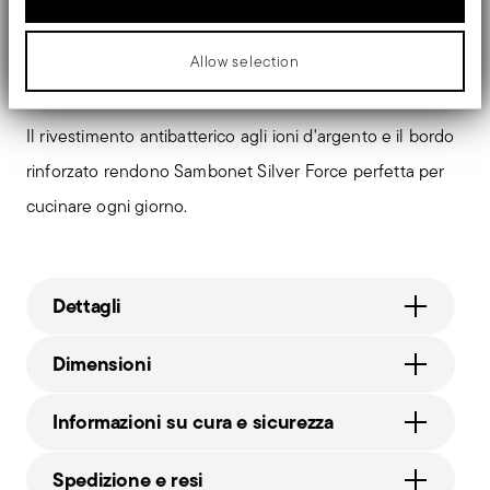
Force
è la batteria ideale per chi desidera protezione
antibatterica, resistenza e prestazioni senza sforzo ogni
Allow selection
giorno.
Il rivestimento antibatterico agli ioni d'argento e il bordo
rinforzato rendono Sambonet Silver Force perfetta per
cucinare ogni giorno.
Dettagli
Sambonet
Dimensioni
Silver Force
Alluminio, Acciaio
16,00 cm
Informazioni su cura e sicurezza
beige_grey
12,00 cm
51086-16
1.20 L
Spedizione e resi
8014808498879
640 gr