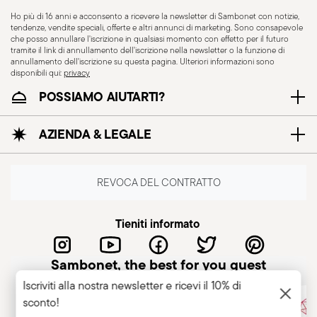
Ho più di 16 anni e acconsento a ricevere la newsletter di Sambonet con notizie,
tendenze, vendite speciali, offerte e altri annunci di marketing. Sono consapevole
che posso annullare l'iscrizione in qualsiasi momento con effetto per il futuro
tramite il link di annullamento dell'iscrizione nella newsletter o la funzione di
Adatto a piastra
Adatto a piastra in
annullamento dell'iscrizione su questa pagina. Ulteriori informazioni sono
elettrica
vetroceramica
disponibili qui:
privacy
POSSIAMO AIUTARTI?
AZIENDA & LEGALE
Adatto a fornello a gas
Sicuro per il contatto
con gli alimenti
REVOCA DEL CONTRATTO
Tieniti informato
COOKWARE - L’uso improprio degli articoli può
causare lesioni all’utilizzatore o a chi gli sta
intorno, è quindi fondamentale utilizzarli
Sambonet, the best for you guest
esclusivamente per lo scopo per cui sono stati
Iscriviti alla nostra newsletter e ricevi il 10% di
progettati. Per garantire un uso sicuro delle
sconto!
pentole, è importante seguire alcune semplici