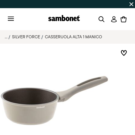
SALDI ESTIVI
Fino al 50% di sconto su prodotti selezionat
Accedi
Menu
...
SILVER FORCE
CASSERUOLA ALTA 1 MANICO
List