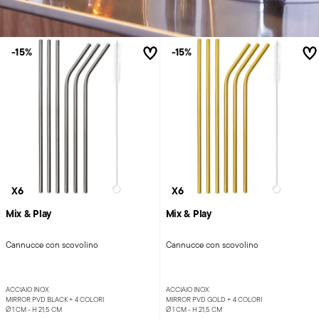
-15%
-15%
X6
X6
Mix & Play
Mix & Play
Cannucce con scovolino
Cannucce con scovolino
ACCIAIO INOX
ACCIAIO INOX
MIRROR PVD BLACK +
4 COLORI
MIRROR PVD GOLD +
4 COLORI
Ø 1 CM - H 21,5 CM
Ø 1 CM - H 21,5 CM