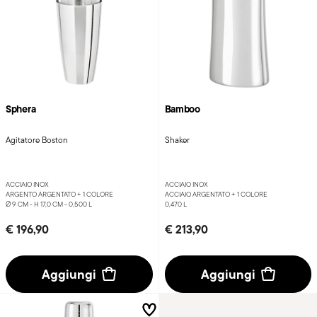
Sphera
Bamboo
Agitatore Boston
Shaker
ACCIAIO INOX
ACCIAIO INOX
ARGENTO ARGENTATO +
1 COLORE
ACCIAIO ARGENTATO +
1 COLORE
Ø 9 CM - H 17,0 CM - 0,500 L
0,470 L
€ 196,90
€ 213,90
Aggiungi
Aggiungi