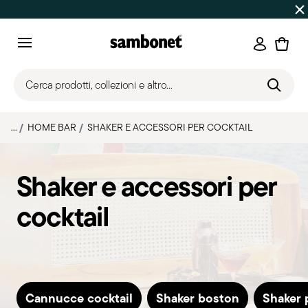
SALDI ESTIVI
Fino al -50% | Ordini dal 7 al 16 agosto: spe
Accedi
Menu
Cerca prodotti, collezioni e altro...
...
HOME BAR
SHAKER E ACCESSORI PER COCKTAIL
Shaker e accessori per
cocktail
Cannucce cocktail
Shaker boston
Shaker 