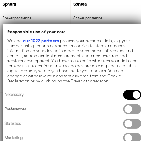
Sphera
Sphera
Shaker parisienne
Shaker parisienne
Responsible use of your data
ACCIAIO INOX
ACCIAIO INOX
our 1022 partners
We and
process your personal data, e.g. your IP-
ARGENTO ARGENTATO +
1 COLORE
ACCIAIO MIRROR +
1 COLORE
number, using technology such as cookies to store and access
Ø 10 CM - H 23,5 CM - 0,500 L
Ø 10 CM - H 23,5 CM - 0,500 L
information on your device in order to serve personalized ads and
content, ad and content measurement, audience research and
Price reduced from
to
€ 209,90
€ 68,93
€ 91,90
services development. You have a choice in who uses your data and
for what purposes. Your privacy choices are only applicable on this
Prezzo migliore in 30 giorni:
€ 91,90
digital property where you have made your choices. You can
change or withdraw your consent any time from the Cookie
Aggiungi
Aggiungi
Declaration or by clicking on the Privacy trigger icon.
Consent
If you allow, we would also like to:
Necessary
Selection
Collect information about your geographical location which
AWARDED
can be accurate to within several meters
Identify your device by actively scanning it for specific
Preferences
characteristics (fingerprinting)
Find out more about how your personal data is processed and set
Statistics
details section
your preferences in the
.
We use cookies to personalise content and ads, to provide social
Marketing
media features and to analyse our traffic. We also share information