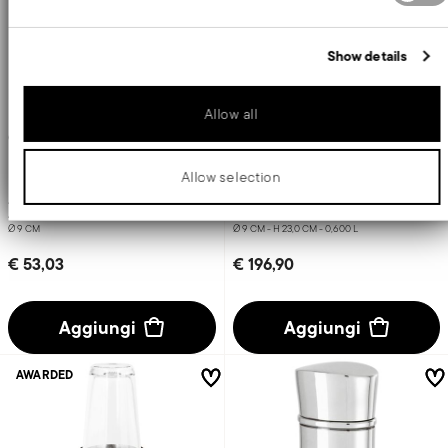
about your use of our site with our social media, advertising and
analytics partners who may combine it with other information that
you’ve provided to them or that they’ve collected from your use of
Show details
their services.
Elite
Sphera
Allow all
Colino cocktail
Shaker
Allow selection
ACCIAIO INOX
ACCIAIO INOX
ACCIAIO ARGENTATO
ARGENTO ARGENTATO +
1 COLORE
Ø 9 CM
Ø 9 CM - H 23,0 CM - 0,600 L
€ 53,03
€ 196,90
Aggiungi
Aggiungi
AWARDED