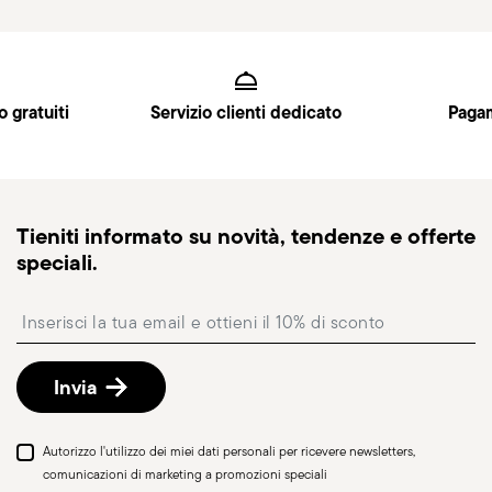
Services
Footer
o gratuiti
Servizio clienti dedicato
Pagam
Tieniti informato su novità, tendenze e offerte
speciali.
Insert your email to register for the newsletters
Invia
Autorizzo l'utilizzo dei miei dati personali per ricevere newsletters,
comunicazioni di marketing a promozioni speciali