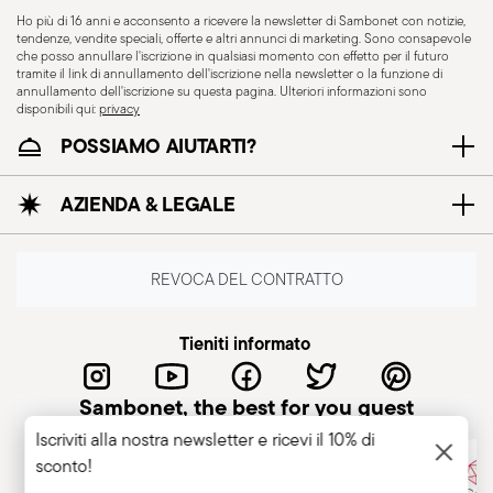
Ho più di 16 anni e acconsento a ricevere la newsletter di Sambonet con notizie,
tendenze, vendite speciali, offerte e altri annunci di marketing. Sono consapevole
che posso annullare l'iscrizione in qualsiasi momento con effetto per il futuro
tramite il link di annullamento dell'iscrizione nella newsletter o la funzione di
Adatto a piastra
Adatto a piastra in
annullamento dell'iscrizione su questa pagina. Ulteriori informazioni sono
elettrica
vetroceramica
disponibili qui:
privacy
POSSIAMO AIUTARTI?
AZIENDA & LEGALE
Adatto a fornello a gas
Sicuro per il contatto
con gli alimenti
REVOCA DEL CONTRATTO
Tieniti informato
COOKWARE - L’uso improprio degli articoli può
causare lesioni all’utilizzatore o a chi gli sta
intorno, è quindi fondamentale utilizzarli
Sambonet, the best for you guest
esclusivamente per lo scopo per cui sono stati
Iscriviti alla nostra newsletter e ricevi il 10% di
progettati. Per garantire un uso sicuro delle
sconto!
pentole, è importante seguire alcune semplici