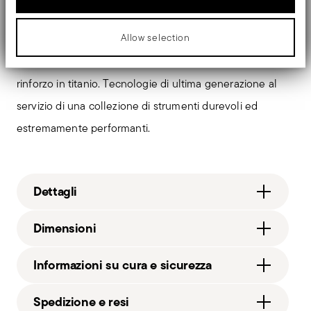
scegli Sambonet Titan Pro
professionali:
e cucina ogni
giorno con qualità da chef.
Allow selection
Doppia induzione, rivestimento diamantato e strato di
rinforzo in titanio. Tecnologie di ultima generazione al
servizio di una collezione di strumenti durevoli ed
estremamente performanti.
Dettagli
Sambonet
Dimensioni
Titan Pro Double Induction
Alluminio
2,0000 dm³
Informazioni su cura e sicurezza
diamantek_black
51045-74_vg
Spedizione e resi
2022