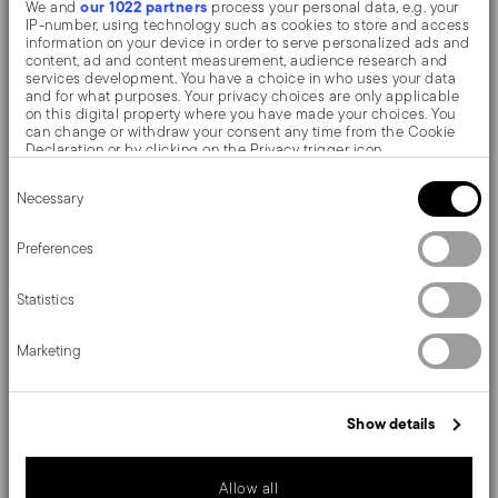
our 1022 partners
We and
process your personal data, e.g. your
Distribuzione uniforme del calore
– Fondo ultra-
IP-number, using technology such as cookies to store and access
information on your device in order to serve personalized ads and
piatto per cotture precise, dorature perfette e
content, ad and content measurement, audience research and
services development. You have a choice in who uses your data
controllo professionale.
and for what purposes. Your privacy choices are only applicable
on this digital property where you have made your choices. You
Compatibile con tutti i piani cottura
– Gas,
can change or withdraw your consent any time from the Cookie
Declaration or by clicking on the Privacy trigger icon.
elettrico, vetroceramica e induzione.
Consent
If you allow, we would also like to:
Necessary
Selection
Praticità quotidiana e cucina più sana
– Lavabile
Collect information about your geographical location
which can be accurate to within several meters
in lavastoviglie, superficie antiaderente che
Identify your device by actively scanning it for specific
Preferences
characteristics (fingerprinting)
consente di ridurre l’utilizzo di grassi e facilita la
Find out more about how your personal data is processed and set
Statistics
details section
your preferences in the
.
pulizia.
We use cookies to personalise content and ads, to provide social
Gamma completa disponibile
– Possibilità di
Marketing
media features and to analyse our traffic. We also share
information about your use of our site with our social media,
completare la cucina con ulteriori strumenti della
advertising and analytics partners who may combine it with other
information that you’ve provided to them or that they’ve collected
stessa linea.
Show details
from your use of their services.
Porta in cucina l’equilibrio perfetto tra stile e prestazioni
Allow all