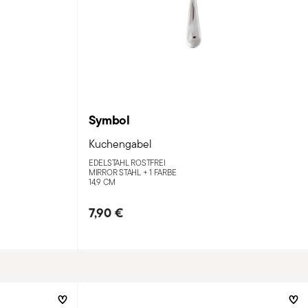
Symbol
Kuchengabel
EDELSTAHL ROSTFREI
MIRROR STAHL +
1 FARBE
14,9 CM
7,90 €