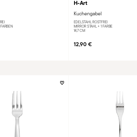
H-Art
Kuchengabel
REI
EDELSTAHL ROSTFREI
 FARBEN
MIRROR STAHL +
1 FARBE
14,7 CM
12,90 €