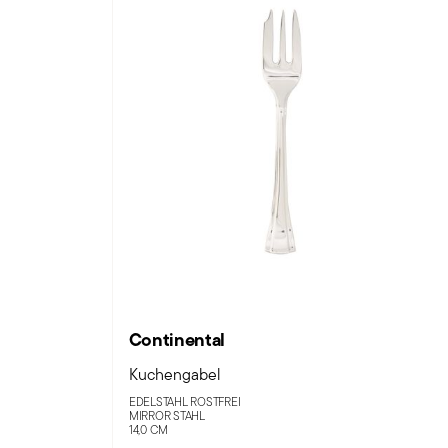
Continental
Kuchengabel
EDELSTAHL ROSTFREI
MIRROR STAHL
14,0 CM