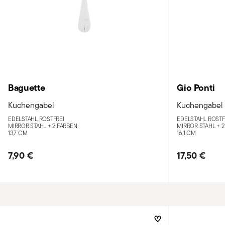
Baguette
Gio Ponti
Kuchengabel
Kuchengabel
EDELSTAHL ROSTFREI
EDELSTAHL ROSTF
MIRROR STAHL +
2 FARBEN
MIRROR STAHL +
2
13,7 CM
16,1 CM
7,90 €
17,50 €