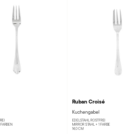
Ruban Croisé
Kuchengabel
REI
EDELSTAHL ROSTFREI
 FARBEN
MIRROR STAHL +
1 FARBE
14,0 CM