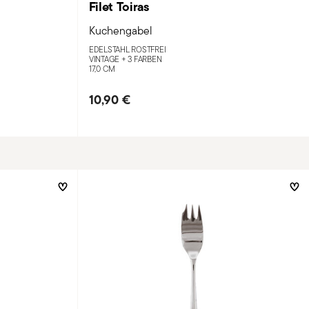
Filet Toiras
Kuchengabel
EDELSTAHL ROSTFREI
VINTAGE +
3 FARBEN
17,0 CM
10,90 €