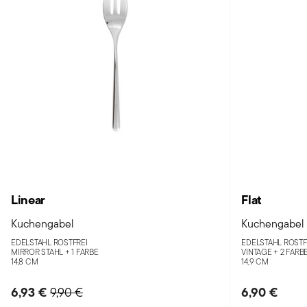
Linear
Flat
Kuchengabel
Kuchengabel
EDELSTAHL ROSTFREI
EDELSTAHL ROSTF
MIRROR STAHL +
1 FARBE
VINTAGE +
2 FARB
14,8 CM
14,9 CM
6,93 €
Price reduced from
to
6,90 €
9,90 €