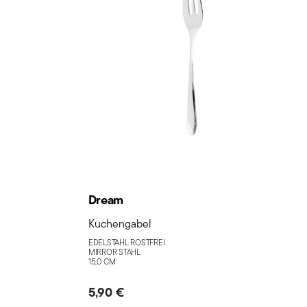
Dream
Kuchengabel
EDELSTAHL ROSTFREI
MIRROR STAHL
15,0 CM
5,90 €