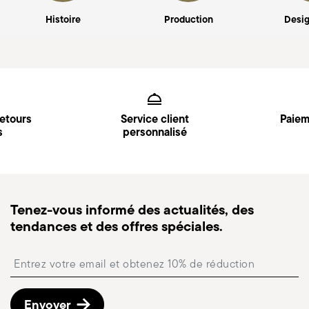
Histoire
Production
Desig
Services
Footer
retours
Service client
Paiem
s
personnalisé
Tenez-vous informé des actualités, des
tendances et des offres spéciales.
Insert your email to register for the newsletters
Envoyer