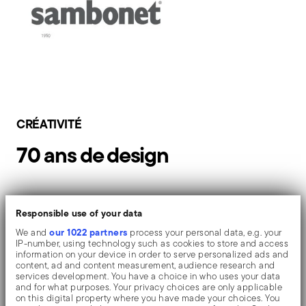
CRÉATIVITÉ
70 ans de design
Sambonet est autant une affaire de design que de génie
Responsible use of your data
et de créativité. Si l'estampille "GS" exprime l'héritage du
our 1022 partners
We and
process your personal data, e.g. your
fondateur Giuseppe Sambonet, le logo de la marque
IP-number, using technology such as cookies to store and access
information on your device in order to serve personalized ads and
Sambonet a été conçu en 1950 par Max Huber, Albe
content, ad and content measurement, audience research and
Steiner et Roberto Sambonet. Une image qui, depuis
services development. You have a choice in who uses your data
and for what purposes. Your privacy choices are only applicable
plus de 70 ans, souligne le lien étroit entre l'entreprise et
on this digital property where you have made your choices. You