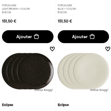
PORCELAINE
PORCELAINE
LIGHT BROWN +
1 COLORI
BLUE +
1 COLORI
Ø 32 CM
Ø 32 CM
151,50 €
151,50 €
Ajouter
Ajouter
Eclipse
Eclipse