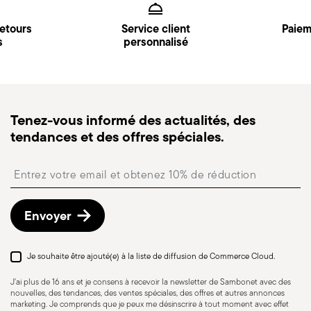
retours
Service client
Paiem
s
personnalisé
Tenez-vous informé des actualités, des
tendances et des offres spéciales.
Insert your email to register for the newsletters
Envoyer
Je souhaite être ajouté(e) à la liste de diffusion de Commerce Cloud.
J'ai plus de 16 ans et je consens à recevoir la newsletter de Sambonet avec des
nouvelles, des tendances, des ventes spéciales, des offres et autres annonces
marketing. Je comprends que je peux me désinscrire à tout moment avec effet