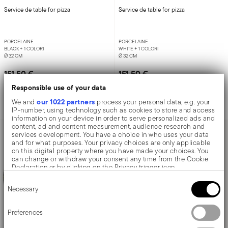
Service de table for pizza
Service de table for pizza
PORCELAINE
PORCELAINE
BLACK +
1 COLORI
WHITE +
1 COLORI
Ø 32 CM
Ø 32 CM
151,50 €
151,50 €
Responsible use of your data
our 1022 partners
We and
process your personal data, e.g. your
Ajouter
Ajouter
IP-number, using technology such as cookies to store and access
information on your device in order to serve personalized ads and
content, ad and content measurement, audience research and
services development. You have a choice in who uses your data
and for what purposes. Your privacy choices are only applicable
on this digital property where you have made your choices. You
can change or withdraw your consent any time from the Cookie
Declaration or by clicking on the Privacy trigger icon.
Consent
If you allow, we would also like to:
Necessary
Selection
Collect information about your geographical location
which can be accurate to within several meters
Identify your device by actively scanning it for specific
Preferences
characteristics (fingerprinting)
Find out more about how your personal data is processed and set