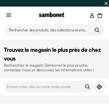
SOLDES D'ÉTÉ
Jusqu'à -50% | Commandes du 7 au 16 août 
Connexi
Menu
Rechercher des produits, des collections et enc...
Trouvez le magasin le plus près de chez
vous
Recherchez le magasin Sambonet le plus proche,
contactez-nous et découvrez les informations utiles !
storelocator
Utilis
Services
Footer