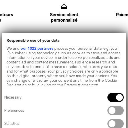
retours
Service client
Paiem
s
personnalisé
Responsible use of your data
our 1022 partners
We and
process your personal data, e.g. your
Tenez-vous informé des actualités, des
IP-number, using technology such as cookies to store and access
information on your device in order to serve personalized ads and
tendances et des offres spéciales.
content, ad and content measurement, audience research and
services development. You have a choice in who uses your data
and for what purposes. Your privacy choices are only applicable
Insert your email to register for the newsletters
on this digital property where you have made your choices. You
can change or withdraw your consent any time from the Cookie
Declaration or by clicking on the Privacy trigger icon.
Envoyer
Consent
If you allow, we would also like to:
Necessary
Selection
Collect information about your geographical location
which can be accurate to within several meters
Je souhaite être ajouté(e) à la liste de diffusion de Commerce Cloud.
Identify your device by actively scanning it for specific
Preferences
characteristics (fingerprinting)
Find out more about how your personal data is processed and set
J'ai plus de 16 ans et je consens à recevoir la newsletter de Sambonet avec des
Statistics
details section
nouvelles, des tendances, des ventes spéciales, des offres et autres annonces
your preferences in the
.
marketing. Je comprends que je peux me désinscrire à tout moment avec effet