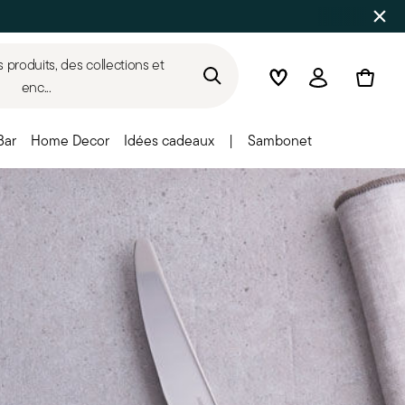
SOLDES D'ÉTÉ
Jusqu'à 50% de réduction sur une s
produits, des collections et
Wishlist
Connexion
enc...
Bar
Home Decor
Idées cadeaux
|
Sambonet