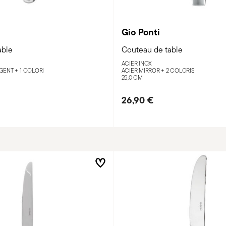
Gio Ponti
able
Couteau de table
ACIER INOX
RGENT +
1 COLORI
ACIER MIRROR +
2 COLORIS
25,0 CM
26,90 €