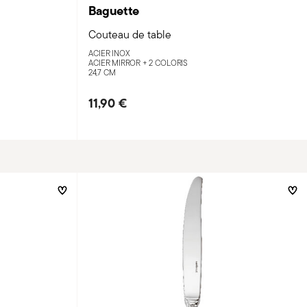
Baguette
Couteau de table
ACIER INOX
ACIER MIRROR +
2 COLORIS
24,7 CM
11,90 €