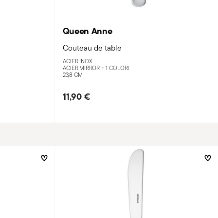
Queen Anne
Couteau de table
ACIER INOX
ACIER MIRROR +
1 COLORI
23,8 CM
11,90 €