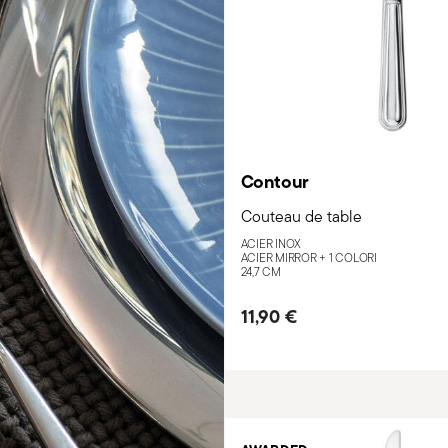
Contour
Couteau de table
ACIER INOX
ACIER MIRROR +
1 COLORI
24,7 CM
11,90 €