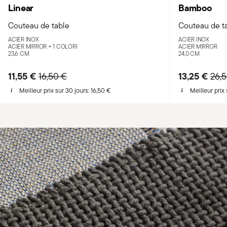
Linear
Bamboo
Couteau de table
Couteau de t
ACIER INOX
ACIER INOX
ACIER MIRROR +
1 COLORI
ACIER MIRROR
23,6 CM
24,0 CM
11,55 €
Price reduced from
to
13,25 €
Pric
16,50 €
26,
Meilleur prix sur 30 jours:
16,50 €
Meilleur prix 