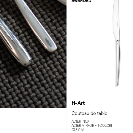
AWARDED
H-Art
Couteau de table
ACIER INOX
ACIER MIRROR +
1 COLORI
23,8 CM