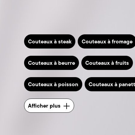
Couteaux à steak
Couteaux à fromage
Couteaux à beurre
Couteaux à fruits
Couteaux à poisson
Couteaux à panet
Afficher plus