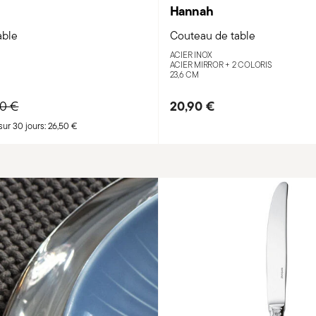
Hannah
able
Couteau de table
ACIER INOX
ACIER MIRROR +
2 COLORIS
23,6 CM
e reduced from
to
20,90 €
50 €
sur 30 jours:
26,50 €