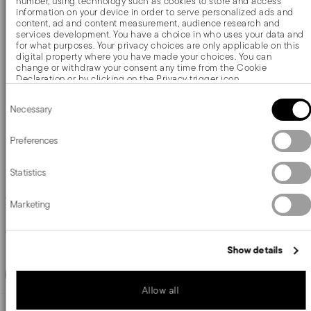
Black Edge
Black Edge
Planche à découper avec aimant
Planche à découper avec aimant
BOIS D'ACACIA
BOIS D'ACACIA
ACACIA
ACACIA
23,0 CM X 23,0 CM - H 3 CM
46,0 CM X 23,0 CM - H 3 CM
49,90 €
79,90 €
Ajouter
Ajouter
NEW