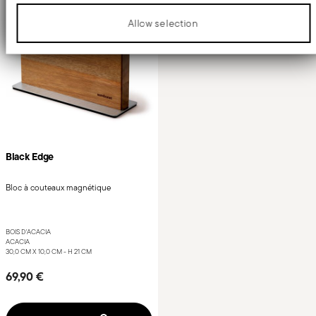
Black Edge
Bloc à couteaux magnétique
BOIS D'ACACIA
ACACIA
30,0 CM X 10,0 CM - H 21 CM
69,90 €
Ajouter