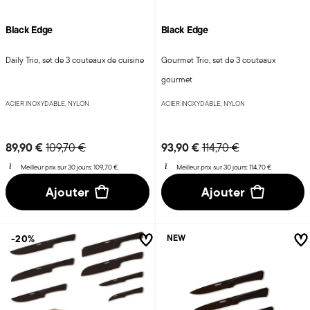
Black Edge
Black Edge
Daily Trio, set de 3 couteaux de cuisine
Gourmet Trio, set de 3 couteaux
gourmet
ACIER INOXYDABLE, NYLON
ACIER INOXYDABLE, NYLON
Price reduced from
to
Price reduced from
to
89,90 €
93,90 €
109,70 €
114,70 €
Meilleur prix sur 30 jours:
109,70 €
Meilleur prix sur 30 jours:
114,70 €
Ajouter
Ajouter
-20%
NEW