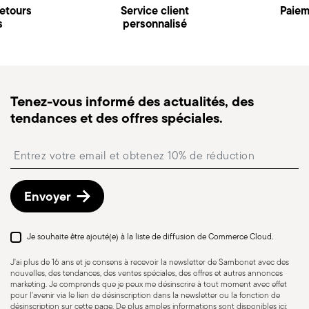
Abonnez-vous à notre newsletter et recevez une
Tenez-vous informé des actualités, des
réduction de 10%!
tendances et des offres spéciales.
Tenez-vous informé des actualités, des
tendances et des offres spéciales.
Insert your email to register for the newsletters
Insert your email to register for the newsletters
Envoyer
Envoyer
Je souhaite être ajouté(e) à la liste de diffusion de Commerce Cloud.
Je souhaite être ajouté(e) à la liste de diffusion de Commerce Cloud.
J'ai plus de 16 ans et je consens à recevoir la newsletter de Sambonet avec des
nouvelles, des tendances, des ventes spéciales, des offres et autres annonces
J'ai plus de 16 ans et je consens à recevoir la newsletter de Sambonet avec
marketing. Je comprends que je peux me désinscrire à tout moment avec effet
des nouvelles, des tendances, des ventes spéciales, des offres et autres
pour l'avenir via le lien de désinscription dans la newsletter ou la fonction de
annonces marketing. Je comprends que je peux me désinscrire à tout
En savoir plus
désinscription sur cette page. De plus amples informations sont disponibles ici:
moment avec effet pour l'avenir via le lien de désinscription dans la
Vie privée
.
newsletter ou la fonction de désinscription sur cette page. De plus amples