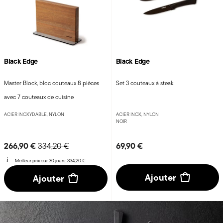
Black Edge
Black Edge
Master Block, bloc couteaux 8 pièces
Set 3 couteaux à steak
avec 7 couteaux de cuisine
ACIER INOXYDABLE, NYLON
ACIER INOX, NYLON
NOIR
Price reduced from
to
266,90 €
69,90 €
334,20 €
Meilleur prix sur 30 jours:
334,20 €
Ajouter
Ajouter