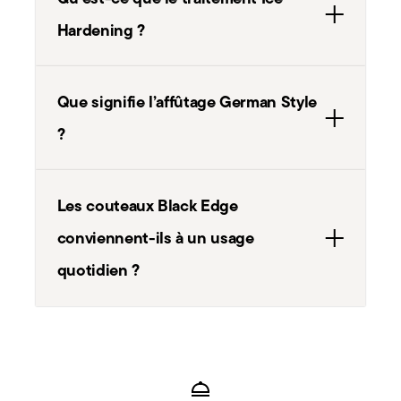
Que signifie l’affûtage German Style
?
Les couteaux Black Edge
conviennent-ils à un usage
quotidien ?
Services
Footer
retours
Service client
Paiem
s
personnalisé