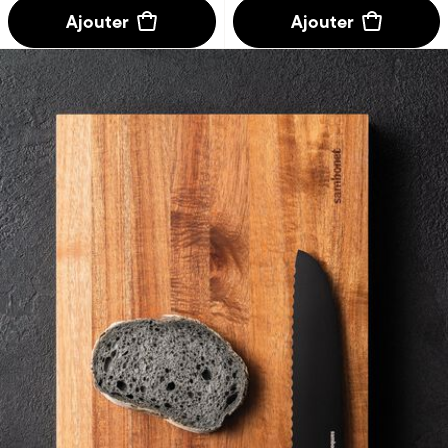
Responsible use of your data
our 1022 partners
We and
process your personal data, e.g. your IP-
number, using technology such as cookies to store and access
information on your device in order to serve personalized ads and
content, ad and content measurement, audience research and
services development. You have a choice in who uses your data and