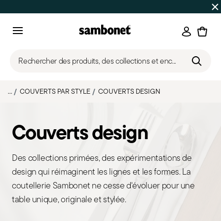
SOLDES D'ÉTÉ
Jusqu'à -50% | Commandes du 7 au 16 août 
Connexi
Menu
Rechercher des produits, des collections et enc...
...
COUVERTS PAR STYLE
COUVERTS DESIGN
Couverts design
Des collections primées, des expérimentations de
design qui réimaginent les lignes et les formes. La
coutellerie Sambonet ne cesse d'évoluer pour une
table unique, originale et stylée.