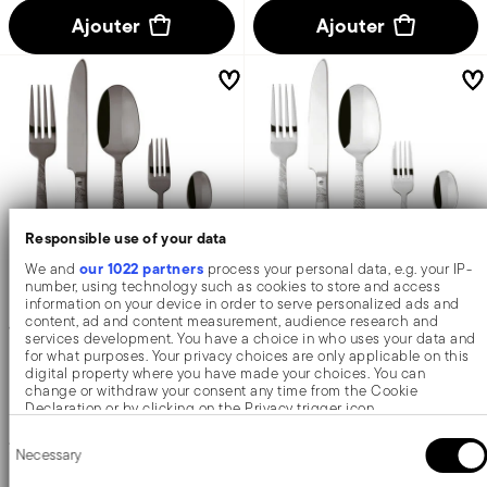
Ajouter
Ajouter
Responsible use of your data
our 1022 partners
We and
process your personal data, e.g. your IP-
number, using technology such as cookies to store and access
X6
X6
information on your device in order to serve personalized ads and
content, ad and content measurement, audience research and
Jungle
Jungle
services development. You have a choice in who uses your data and
for what purposes. Your privacy choices are only applicable on this
digital property where you have made your choices. You can
Ensemble de couverts 30 pièces
Ensemble de couverts 30 pièces
change or withdraw your consent any time from the Cookie
Declaration or by clicking on the Privacy trigger icon.
Consent
If you allow, we would also like to:
ACIER INOX
ACIER INOX
Necessary
Selection
MIRROR PVD 2BLACK +
3 COLORIS
ACIER MIRROR +
3 COLORIS
Collect information about your geographical location which
can be accurate to within several meters