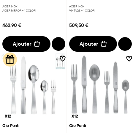
ACIER INOX
ACIER INOX
ACIER MIRROR +
1 COLORI
VINTAGE +
1 COLORI
462,90 €
509,50 €
Ajouter
Ajouter
X12
X12
Gio Ponti
Gio Ponti