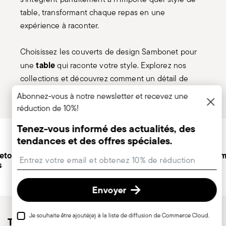
table, transformant chaque repas en une
expérience à raconter.
Choisissez les couverts de design Sambonet pour
table
une
qui raconte votre style. Explorez nos
collections et découvrez comment un détail de
classe peut faire la différence.
Abonnez-vous à notre newsletter et recevez une
réduction de 10%!
Services
Tenez-vous informé des actualités, des
Footer
tendances et des offres spéciales.
retours
Service client
Paiem
Insert your email to register for the newsletters
s
personnalisé
Envoyer
Je souhaite être ajouté(e) à la liste de diffusion de Commerce Cloud.
Tenez-vous informé des actualités, des