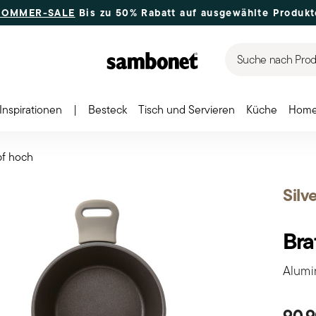
SOMMER-SALE
Bis zu 50% Rabatt auf ausgewählte Produkt
Suche nach Produ
Inspirationen
|
Besteck
Tisch und Servieren
Küche
Home
pf hoch
Silv
Bra
Alumin
90,