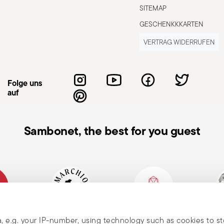
en. Metall vermeiden. Beim Anheben des
SITEMAP
reten und Verbrennungen verursachen
GESCHENKKKARTEN
uf dem Herd, besonders mit Flüssigkeiten
VERTRAG WIDERRUFEN
nen. Der Topf sollte immer auf einer
vermeiden. Verwenden Sie beim Hantieren
uhe. Berühren Sie heiße Griffe oder
Folge uns
rauch den Topf gemäß Herstellerangaben
auf
m die Beschichtung nicht zu
e oder nasse Flächen – dies kann zu Rissen
ig den Zustand Ihrer Töpfe: lose Griffe,
Sambonet, the best for you guest
sanweisung.
 Rabatt
hes
Traditionsreiche Marke,
Member of Altagamma
Ecovad
, e.g. your IP-number, using technology such as cookies to s