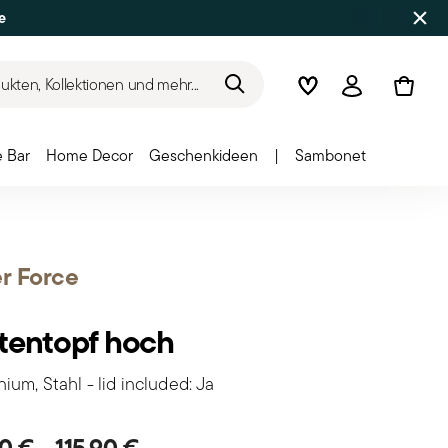
e
kten, Kollektionen und mehr...
Wishlist
Anmelden
 Bar
Home Decor
Geschenkideen
|
Sambonet
er Force
tentopf hoch
ium, Stahl - lid included: Ja
90 €
-
115,90 €