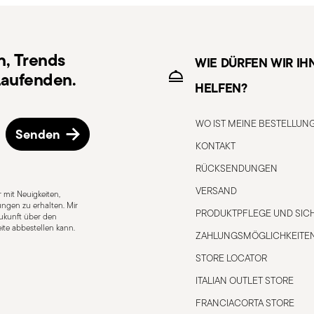
n, Trends
geeignet
Für E-Herd geeignet
WIE DÜRFEN WIR IH
aufenden.
HELFEN?
WO IST MEINE BESTELLUN
Senden
ignet
Lebensmittelkontakt sicher
KONTAKT
RÜCKSENDUNGEN
VERSAND
 mit Neuigkeiten,
ngen zu erhalten. Mir
PRODUKTPFLEGE UND SICH
n kann zu Verletzungen führen – daher
 Zukunft über den
ite abbestellen kann.
. Für eine sichere Anwendung beachten
ZAHLUNGSMÖGLICHKEITE
Sie niemals einen leeren Topf, da er
STORE LOCATOR
ngen oder Brände verursachen kann.
ITALIAN OUTLET STORE
ark erhitzt – sonst Topfhandschuhe
FRANCIACORTA STORE
llten Holz-, Silikon- oder