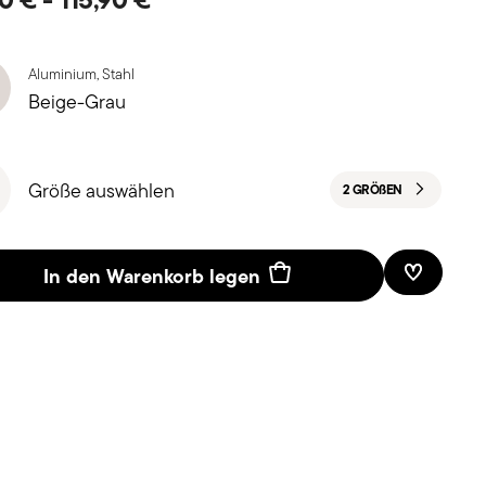
Aluminium, Stahl
Beige-Grau
Größe auswählen
2 GRÖ
ß
EN
In den Warenkorb legen
Add To W