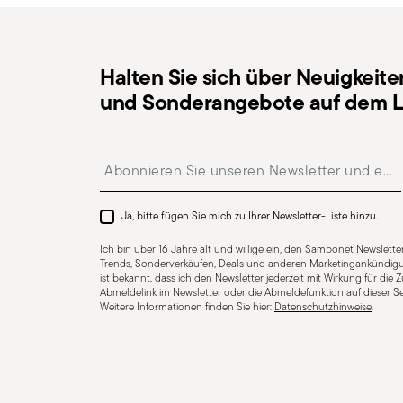
Deckel enthalten
Halten Sie sich über Neuigkeite
Für Spülmaschine geeignet
Für Induktionsherd 
und Sonderangebote auf dem L
Insert your email to register for the newsletters
Für Glaskeramikherd geeignet
Für Gasherd gee
Ja, bitte fügen Sie mich zu Ihrer Newsletter-Liste hinzu.
Ich bin über 16 Jahre alt und willige ein, den Sambonet Newsletter
Trends, Sonderverkäufen, Deals und anderen Marketingankündigu
COOKWARE - Unsachgemäßer Gebrauch von Kochtöpfe
ist bekannt, dass ich den Newsletter jederzeit mit Wirkung für die
Abmeldelink im Newsletter oder die Abmeldefunktion auf dieser Se
sollten sie nur bestimmungsgemäß verwendet werden
Weitere Informationen finden Sie hier:
Datenschutzhinweise
.
Sie diese einfachen, aber wichtigen Hinweise. Erhitzen 
beschädigt werden oder überhitzen und so Verbrennu
Prüfen Sie, ob der Griff fest sitzt und sich nicht zu st
verwenden. Um die Antihaftbeschichtung zu schonen, so