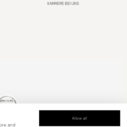
KARRIERE BEI UNS
Allow all
is Silver Medal
tore and