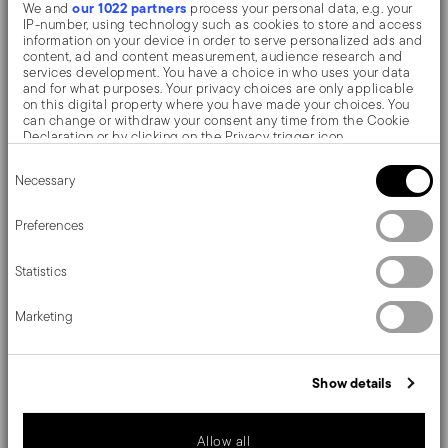
our 1022 partners
We and
process your personal data, e.g. your
IP-number, using technology such as cookies to store and access
Laurier, die Besteckkollektion von Sambonet, in der die
information on your device in order to serve personalized ads and
content, ad and content measurement, audience research and
Pracht und der Rokoko-Stil triumphieren. Entworfen für
services development. You have a choice in who uses your data
and for what purposes. Your privacy choices are only applicable
das Tafelsilber am Hof, wollte Ludwig XV. es auch für
on this digital property where you have made your choices. You
can change or withdraw your consent any time from the Cookie
das Besteck von Versailles 1736. Hergestellt aus
Declaration or by clicking on the Privacy trigger icon.
Neusilber, einer Kupfer-Zink-Nickel-Legierung, mit
Consent
If you allow, we would also like to:
Necessary
Selection
Collect information about your geographical location
elektrolytischer Versilberung (EPNS), die die raffinierten
which can be accurate to within several meters
Identify your device by actively scanning it for specific
Verzierungen und Details hervorhebt.
Preferences
characteristics (fingerprinting)
Find out more about how your personal data is processed and set
Statistics
details section
your preferences in the
.
We use cookies to personalise content and ads, to provide social
Details
Marketing
media features and to analyse our traffic. We also share
information about your use of our site with our social media,
advertising and analytics partners who may combine it with other
Sambonet
Ma
ß
e
information that you’ve provided to them or that they’ve collected
Laurier EPNS
Show details
from your use of their services.
Alpaka
14,00 cm
Pflege- und Sicherheitsinformationen
Silber silber
40 gr
Allow all