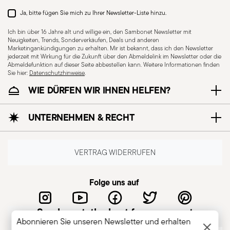
Ja, bitte fügen Sie mich zu Ihrer Newsletter-Liste hinzu.
Ich bin über 16 Jahre alt und willige ein, den Sambonet Newsletter mit
Neuigkeiten, Trends, Sonderverkäufen, Deals und anderen
Marketingankündigungen zu erhalten. Mir ist bekannt, dass ich den Newsletter
jederzeit mit Wirkung für die Zukunft über den Abmeldelink im Newsletter oder die
Für Spülmaschine
Abmeldefunktion auf dieser Seite abbestellen kann. Weitere Informationen finden
Sie hier:
Datenschutzhinweise
geeignet
.
WIE DÜRFEN WIR IHNEN HELFEN?
CUTLERY - Besteck muss mit Sorgfalt verwendet
UNTERNEHMEN & RECHT
und gehandhabt werden. Hier sind einige
Richtlinien für den sicheren Gebrauch.
Sachgemäße Verwendung: Jedes Besteckteil ist
VERTRAG WIDERRUFEN
für einen bestimmten Zweck bestimmt.
Verwenden Sie Besteck nicht für unsachgemäße
Folge uns auf
Zwecke. Unversehrtheit: Überprüfen Sie das
Besteck auf Mängel wie lose Griffe, Risse oder
Sambonet, the best for you guest
andere Brüche. Beschädigtes Besteck kann beim
Abonnieren Sie unseren Newsletter und erhalten