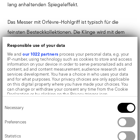
lang anhaltenden Spiegeleffekt.
Das Messer mit Orfèvre-Hohlgriff ist typisch für die
feinsten Besteckkollektionen. Die Klinge wird mit dem
Griff verbunden, indem eine spezielle Zementpaste
Responsible use of your data
eingefüllt wird, die dem Messer ein optimales
our 1022 partners
We and
process your personal data, e.g. your
IP-number, using technology such as cookies to store and access
Gleichgewicht verleiht. Dies ist ein handwerkliches
information on your device in order to serve personalized ads and
content, ad and content measurement, audience research and
Verfahren, das auch heute noch vollständig von Hand
services development. You have a choice in who uses your data
and for what purposes. Your privacy choices are only applicable
ausgeführt wird.
on this digital property where you have made your choices. You
can change or withdraw your consent any time from the Cookie
Declaration or by clicking on the Privacy trigger icon.
Das Filet Toiras Geschirr ist das Zusammentreffen des
Consent
If you allow, we would also like to:
Necessary
Selection
raffinierten piemontesischen Barocks und des
Collect information about your geographical location
which can be accurate to within several meters
englischen Stils nach Napoleon. Eine Kollektion, die das
Identify your device by actively scanning it for specific
Preferences
characteristics (fingerprinting)
Beste aus den Klassikern zum Ausdruck bringt, signiert
Find out more about how your personal data is processed and set
Statistics
details section
your preferences in the
.
von Sambonet. Hergestellt aus Neusilber, einer Kupfer-