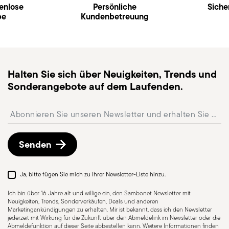
Versandseite
.
enlose
Persönliche
Siche
be
Schneller Versand
Kundenbetreuung
: für verfügbare Artikel beträgt
die Standardlieferzeit in der Regel 1–3 Werktage.
Sendungsverfolgung
: nach dem Versand erhalten
Sie einen Tracking-Link, um Ihre Lieferung zu
verfolgen.
Halten Sie sich über Neuigkeiten, Trends und
Abholstation
: in Italien ist die Lieferung an eine
Sonderangebote auf dem Laufenden.
Abholstation möglich und kann beim Checkout
ausgewählt werden.
Insert your email to register for the newsletters
Kostenlose Rückgabe innerhalb von 30 Tagen
ab
Versand-/Rechnungsdatum gemäß der auf der
Rückgaberichtlinien-Seite
beschriebenen
Senden
Vorgehensweise.
Ja, bitte fügen Sie mich zu Ihrer Newsletter-Liste hinzu.
Ich bin über 16 Jahre alt und willige ein, den Sambonet Newsletter mit
Neuigkeiten, Trends, Sonderverkäufen, Deals und anderen
Marketingankündigungen zu erhalten. Mir ist bekannt, dass ich den Newsletter
jederzeit mit Wirkung für die Zukunft über den Abmeldelink im Newsletter oder die
Spülmaschinenfest
Abmeldefunktion auf dieser Seite abbestellen kann. Weitere Informationen finden