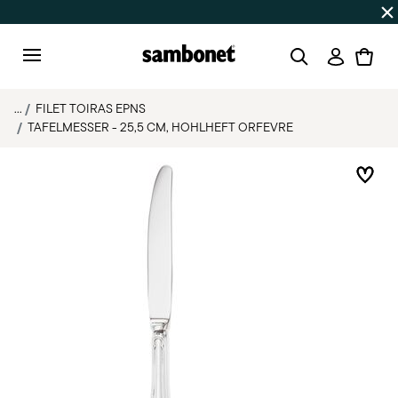
SOMMER-SALE
Bis zu 50% Rabatt auf ausgewählte Produk
Anmeld
Menu
...
FILET TOIRAS EPNS
TAFELMESSER - 25,5 CM, HOHLHEFT ORFEVRE
Add 