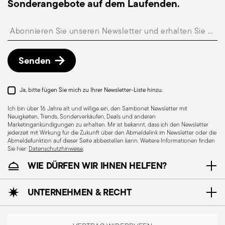
Sonderangebote auf dem Laufenden.
Abholstation möglich und kann beim Checkout
ausgewählt werden.
Insert your email to register for the newsletters
Kostenlose Rückgabe innerhalb von 30 Tagen
ab
Versand-/Rechnungsdatum gemäß der auf der
Rückgaberichtlinien-Seite
beschriebenen
Senden
Vorgehensweise.
Ja, bitte fügen Sie mich zu Ihrer Newsletter-Liste hinzu.
Ich bin über 16 Jahre alt und willige ein, den Sambonet Newsletter mit
Neuigkeiten, Trends, Sonderverkäufen, Deals und anderen
Marketingankündigungen zu erhalten. Mir ist bekannt, dass ich den Newsletter
jederzeit mit Wirkung für die Zukunft über den Abmeldelink im Newsletter oder die
Abmeldefunktion auf dieser Seite abbestellen kann. Weitere Informationen finden
Sie hier:
Datenschutzhinweise
.
WIE DÜRFEN WIR IHNEN HELFEN?
Spülmaschinenfest
UNTERNEHMEN & RECHT
CUTLERY - Besteck muss mit Sorgfalt verwendet