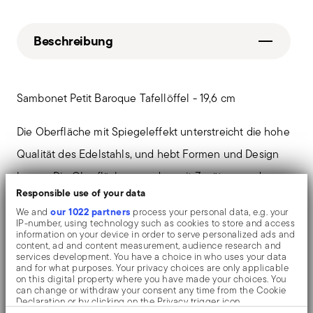
Beschreibung
Sambonet Petit Baroque Tafellöffel - 19,6 cm
Die Oberfläche mit Spiegeleffekt unterstreicht die hohe
Qualität des Edelstahls, und hebt Formen und Design
hervor. Die Oberflächen werden mit Zusätzen und
Responsible use of your data
mechanischen Bürsten aus verschiedenen Materialien
our 1022 partners
We and
process your personal data, e.g. your
poliert, die den Edelstahl glätten und ihm einen hohen
IP-number, using technology such as cookies to store and access
information on your device in order to serve personalized ads and
Glanz verleihen. Die Reflexionen bereichern das Objekt
content, ad and content measurement, audience research and
services development. You have a choice in who uses your data
und machen es noch wertvoller.
and for what purposes. Your privacy choices are only applicable
on this digital property where you have made your choices. You
can change or withdraw your consent any time from the Cookie
Declaration or by clicking on the Privacy trigger icon.