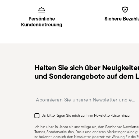
2,0000 dm³
Footer
verfolgen.
Abholstation
: in Italien ist die Lieferung an eine A
Persönliche
Sichere Bezahl
ausgewählt werden.
Kundenbetreuung
Kostenlose Rückgabe innerhalb von 30 Tagen
ab Ve
Rückgaberichtlinien-Seite
beschriebenen Vorgehens
Halten Sie sich über Neuigkeite
und Sonderangebote auf dem L
Für Spülmaschine geeignet
Insert your email to register for the newsletters
CUTLERY - Besteck muss mit Sorgfalt verwendet und g
Richtlinien für den sicheren Gebrauch. Sachgemäße Ve
Ja, bitte fügen Sie mich zu Ihrer Newsletter-Liste hinzu.
bestimmten Zweck bestimmt. Verwenden Sie Besteck 
Ich bin über 16 Jahre alt und willige ein, den Sambonet Newsletter
Unversehrtheit: Überprüfen Sie das Besteck auf Mängel
Trends, Sonderverkäufen, Deals und anderen Marketingankündigu
ist bekannt, dass ich den Newsletter jederzeit mit Wirkung für die
Brüche. Beschädigtes Besteck kann beim Gebrauch gef