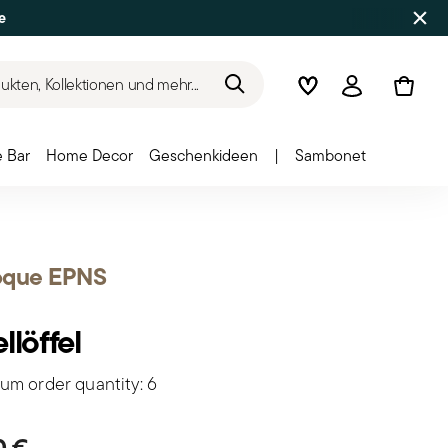
e
kten, Kollektionen und mehr...
Wishlist
Anmelden
 Bar
Home Decor
Geschenkideen
|
Sambonet
oque EPNS
llöffel
um order quantity: 6
0 €