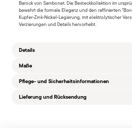
Barock von Sambonet. Die Besteckkollektion im ursprü
bewahrt die formale Eleganz und den raffinierten "Bon 
Kupfer-Zink-Nickel-Legierung, mit elektrolytischer Versi
Verzierungen und Details hervorhebt.
Details
Sambonet
Ma
ß
e
Baroque EPNS
Alpaka
Pflege- und Sicherheitsinformationen
Silber silber
52322L01
20,70 cm
Lieferung und Rücksendung
8014808931499
138 gr
2015
29,10 cm
Kostenloser Versand
ab 69,90 € (Italien, EU und Schw
1
9,50 cm
(Vereinigtes Königreich). Alle Details auf der
Versands
6
7,20 cm
Schneller Versand
: für verfügbare Artikel beträgt di
830 gr
Sendungsverfolgung
: nach dem Versand erhalten Sie
Services