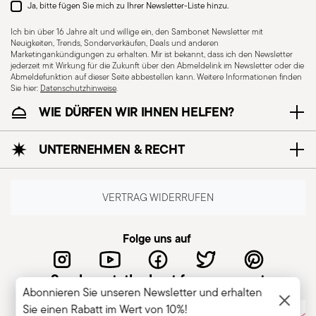
Ja, bitte fügen Sie mich zu Ihrer Newsletter-Liste hinzu.
Ich bin über 16 Jahre alt und willige ein, den Sambonet Newsletter mit
Neuigkeiten, Trends, Sonderverkäufen, Deals und anderen
Marketingankündigungen zu erhalten. Mir ist bekannt, dass ich den Newsletter
jederzeit mit Wirkung für die Zukunft über den Abmeldelink im Newsletter oder die
Für Spülmaschine
Abmeldefunktion auf dieser Seite abbestellen kann. Weitere Informationen finden
Sie hier:
Datenschutzhinweise
geeignet
.
WIE DÜRFEN WIR IHNEN HELFEN?
CUTLERY - Besteck muss mit Sorgfalt verwendet
UNTERNEHMEN & RECHT
und gehandhabt werden. Hier sind einige
Richtlinien für den sicheren Gebrauch.
Sachgemäße Verwendung: Jedes Besteckteil ist
VERTRAG WIDERRUFEN
für einen bestimmten Zweck bestimmt.
Verwenden Sie Besteck nicht für unsachgemäße
Folge uns auf
Zwecke. Unversehrtheit: Überprüfen Sie das
Besteck auf Mängel wie lose Griffe, Risse oder
Sambonet, the best for you guest
andere Brüche. Beschädigtes Besteck kann beim
Abonnieren Sie unseren Newsletter und erhalten
Gebrauch gefährlich sein, insbesondere wenn es
Sie einen Rabatt im Wert von 10%!