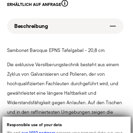
ERHÄLTLICH AUF ANFRAGE
Beschreibung
Sambonet Baroque EPNS Tafelgabel - 20,8 cm
Die exklusive Versilberungstechnik besteht aus einem
Zyklus von Galvanisieren und Polieren, der von
hochqualifizierten Fachleuten durchgeführt wird, und
gewährleistet eine längere Haltbarkeit und
Widerstandsfähigkeit gegen Anlaufen. Auf den Tischen
und in den raffiniertesten Umgebungen zeigen die
glänzenden Objekte einen außergewöhnlichen und
Responsible use of your data
lang anhaltenden Spiegeleffekt.
our 1022 partners
We and
process your personal data, e.g. your