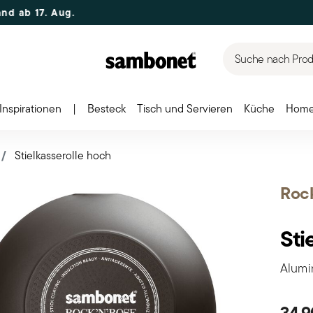
. Aug.
Suche nach Produ
Inspirationen
|
Besteck
Tisch und Servieren
Küche
Home
Stielkasserolle hoch
Rock
Sti
Alumin
34,