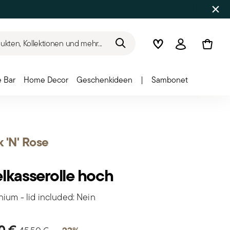
kten, Kollektionen und mehr...
Wishlist
Anmelden
 Bar
Home Decor
Geschenkideen
|
Sambonet
 'N' Rose
elkasserolle hoch
ium - lid included: Nein
Price reduced from
to
90 €