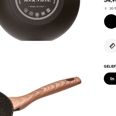
30-T
GELIEF
In