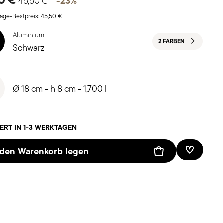
-23%
45,50 €
age-Bestpreis:
45,50 €
Aluminium
2 FARBEN
Schwarz
Ø 18 cm - h 8 cm - 1,700 l
ERT IN 1-3 WERKTAGEN
 den Warenkorb legen
Add To W