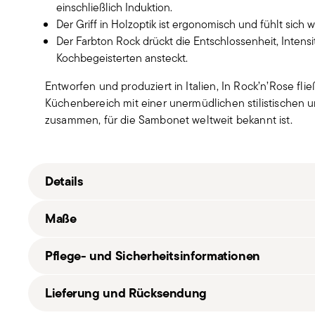
einschließlich Induktion.
Der Griff in Holzoptik ist ergonomisch und fühlt sich w
Der Farbton Rock drückt die Entschlossenheit, Intensi
Kochbegeisterten ansteckt.
Entworfen und produziert in Italien, In Rock’n’Rose fli
Küchenbereich mit einer unermüdlichen stilistischen u
zusammen, für die Sambonet weltweit bekannt ist.
Details
Sambonet
Ma
ß
e
Rock 'N' Rose
Aluminium
Pflege- und Sicherheitsinformationen
Schwarz
51026-18
18,00 cm
Lieferung und Rücksendung
8014808181917
8,00 cm
2020
1.70 L