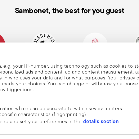
ig den Zustand Ihrer Töpfe: lose Griffe,
Sambonet, the best for you guest
sanweisung.
 Rabatt
hes
Traditionsreiche Marke,
Member of Altagamma
Ecovad
, e.g. your IP-number, using technology such as cookies to s
men
gr. 1856
 personalized ads and content, ad and content measurement, 
nds und
 in who uses your data and for what purposes. Your privacy 
ave made your choices. You can change or withdraw your conse
cy trigger icon.
nden
ocation which can be accurate to within several meters
specific characteristics (fingerprinting)
ENTDECKE ALLE UNSERE MARKEN
details section
ssed and set your preferences in the
.
ten, Trends,
Form und Funktion für Dein zu Hause
 ist bekannt,
ide social media features and to analyse our traffic. We also
elink im