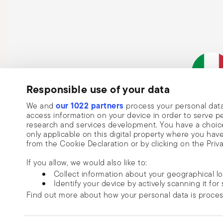
oder anderen Schäden führen. Überprüfen Sie regelmäß
Risse oder Rost, und beachten Sie stets die Gebrauch
Responsible use of your data
Abonnieren Sie unseren Newsletter und erhalten Sie einen
Italienisc
our 1022 partners
im Wert von 10%!
We and
process your personal data
Unterneh
access information on your device in order to serve
Halten Sie sich über Neuigkeiten, Tre
research and services development. You have a choice
only applicable on this digital property where you h
Sonderangebote auf dem Laufenden.
from the Cookie Declaration or by clicking on the Priva
Insert your email to register for the newsletters
Se
If you allow, we would also like to:
Collect information about your geographical l
Identify your device by actively scanning it for 
Ja, bitte fügen Sie mich zu Ihrer Newsletter-Liste hinzu.
Find out more about how your personal data is proce
Ich bin über 16 Jahre alt und willige ein, den Sambonet Newsletter mit Neuigkei
Sonderverkäufen, Deals und anderen Marketingankündigungen zu erhalten. Mir
We use cookies to personalise content and ads, to prov
dass ich den Newsletter jederzeit mit Wirkung für die Zukunft über den Abmeld