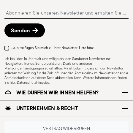
ausgewählt werden.
Insert your email to register for the newsletters
Kostenlose Rückgabe innerhalb von 30 Tagen
ab
Versand-/Rechnungsdatum gemäß der auf der
Rückgaberichtlinien-Seite
beschriebenen
Senden
Vorgehensweise.
Ja, bitte fügen Sie mich zu Ihrer Newsletter-Liste hinzu.
Für Spülmaschine
Für Induktionsherd
Ich bin über 16 Jahre alt und willige ein, den Sambonet Newsletter mit
geeignet
geeignet
Neuigkeiten, Trends, Sonderverkäufen, Deals und anderen
Marketingankündigungen zu erhalten. Mir ist bekannt, dass ich den Newsletter
jederzeit mit Wirkung für die Zukunft über den Abmeldelink im Newsletter oder die
Abmeldefunktion auf dieser Seite abbestellen kann. Weitere Informationen finden
Sie hier:
Datenschutzhinweise
.
WIE DÜRFEN WIR IHNEN HELFEN?
Für E-Herd geeignet
Für Glaskeramikherd
geeignet
UNTERNEHMEN & RECHT
VERTRAG WIDERRUFEN