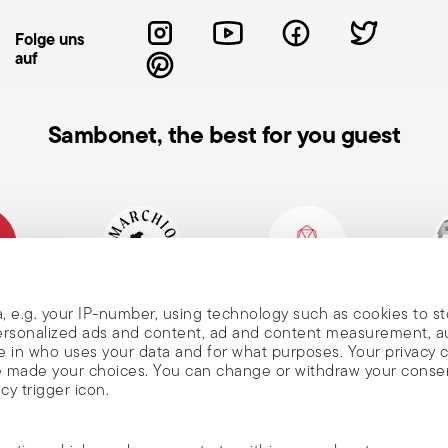
llten Holz-, Silikon- oder
Folge uns
en. Metall vermeiden. Beim Anheben des
auf
reten und Verbrennungen verursachen
uf dem Herd, besonders mit Flüssigkeiten
nen. Der Topf sollte immer auf einer
Sambonet, the best for you guest
 vermeiden. Verwenden Sie beim
fenhandschuhe. Berühren Sie heiße Griffe
m Gebrauch den Topf gemäß
wämme verwenden, um die Beschichtung
 auf kalte oder nasse Flächen – dies kann
ie regelmäßig den Zustand Ihrer Töpfe:
 Rabatt
die Gebrauchsanweisung.
hes
Traditionsreiche Marke,
Member of Altagamma
Ecovad
, e.g. your IP-number, using technology such as cookies to s
men
gr. 1856
 personalized ads and content, ad and content measurement, 
nds und
 in who uses your data and for what purposes. Your privacy 
ave made your choices. You can change or withdraw your conse
cy trigger icon.
nden