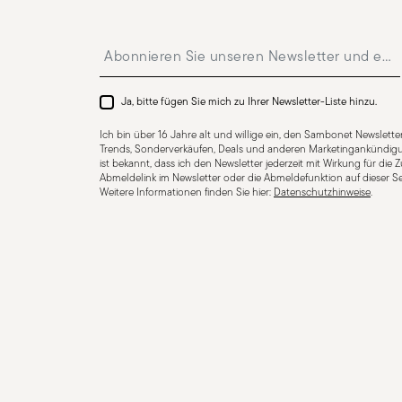
Insert your email to register for the newsletters
Für Spülmaschine geeignet
Ja, bitte fügen Sie mich zu Ihrer Newsletter-Liste hinzu.
Für E-Herd geei
Ich bin über 16 Jahre alt und willige ein, den Sambonet Newsletter
Trends, Sonderverkäufen, Deals und anderen Marketingankündigu
ist bekannt, dass ich den Newsletter jederzeit mit Wirkung für die
Abmeldelink im Newsletter oder die Abmeldefunktion auf dieser Se
Weitere Informationen finden Sie hier:
Datenschutzhinweise
.
Für Gasherd geeignet
Lebensmittelkontakt
COOKWARE - Unsachgemäßer Gebrauch von Kochtöpfe
sollten sie nur bestimmungsgemäß verwendet werden
Sie diese einfachen, aber wichtigen Hinweise. Erhitzen 
beschädigt werden oder überhitzen und so Verbrennu
Prüfen Sie, ob der Griff fest sitzt und sich nicht zu st