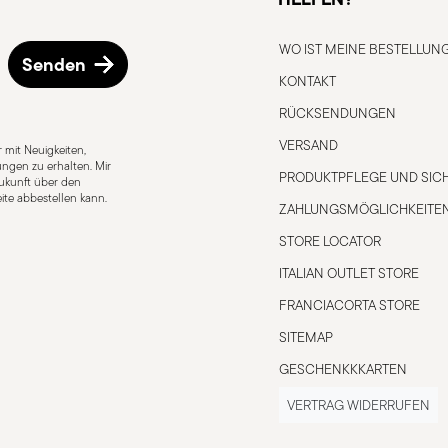
WO IST MEINE BESTELLUN
Senden
KONTAKT
RÜCKSENDUNGEN
gnet
Für Glaskeramikherd geeignet
VERSAND
 mit Neuigkeiten,
ngen zu erhalten. Mir
PRODUKTPFLEGE UND SICH
 Zukunft über den
ite abbestellen kann.
ZAHLUNGSMÖGLICHKEITE
 sicher
STORE LOCATOR
ITALIAN OUTLET STORE
FRANCIACORTA STORE
n kann zu Verletzungen führen – daher
SITEMAP
. Für eine sichere Anwendung beachten
GESCHENKKKARTEN
Sie niemals einen leeren Topf, da er
VERTRAG WIDERRUFEN
ngen oder Brände verursachen kann.
ark erhitzt – sonst Topfhandschuhe