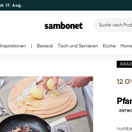
.
Suche nach Produ
Inspirationen
|
Besteck
Tisch und Servieren
Küche
Home
AWAR
12 O
Pfa
ENTWO
number