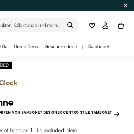
kten, Kollektionen und mehr...
Wishlist
Anmelden
 Bar
Home Decor
Geschenkideen
|
Sambonet
DED
'Clock
nne
RFEN VON SAMBONET DESIGNER CENTRO STILE SAMBONET
 of handles: 1 - lid included: Nein