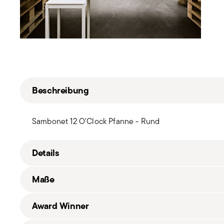
Beschreibung
Sambonet 12 O'Clock Pfanne - Rund
Details
Sambonet
Ma
ß
e
12 O'Clock
Aluminium, Silikon
Award Winner
Rot
51514-24_vg
11,4000 dm³