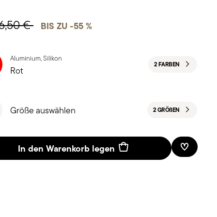
6,50 €
BIS ZU -55 %
Aluminium, Silikon
2 FARBEN
Rot
Größe auswählen
2 GRÖ
ß
EN
In den Warenkorb legen
Add To W